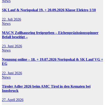
News
SK Lauf & Norispokal 19. + 20.09.2026 Klasse Elektro 1/10
22. Juli 2026
News
MACN Zollhausring freigegeben – Eichenpräzissionsspinner
Befall beseitigt –
23. Juni 2026
News
Nennung online – 18. + 19.07.2026 Norispokal & SK Lauf VG +
EG
22. Juni 2026
News
Tiroler Adler 2026 beim AMC Tirol in den Kematen bei
Innsbruck
27. April 2026