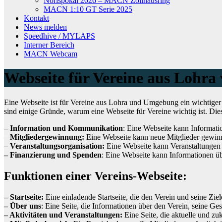
Norispokal 2026 – MACN Zollhausring
MACN 1:10 GT Serie 2025
Kontakt
News melden
Speedhive / MYLAPS
Interner Bereich
MACN Webcam
Webseite für Vereine aus Lohr
Eine Webseite ist für Vereine aus Lohra und Umgebung ein wichtiger 
sind einige Gründe, warum eine Webseite für Vereine wichtig ist. Di
–
Information und Kommunikation
: Eine Webseite kann Informatio
–
Mitgliedergewinnung:
Eine Webseite kann neue Mitglieder gewinn
–
Veranstaltungsorganisation:
Eine Webseite kann Veranstaltungen 
– Finanzierung und Spenden
: Eine Webseite kann Informationen ü
Funktionen einer Vereins-Webseite:
– Startseite:
Eine einladende Startseite, die den Verein und seine Ziele
– Über uns
: Eine Seite, die Informationen über den Verein, seine Gesc
– Aktivitäten und Veranstaltungen:
Eine Seite, die aktuelle und zuk