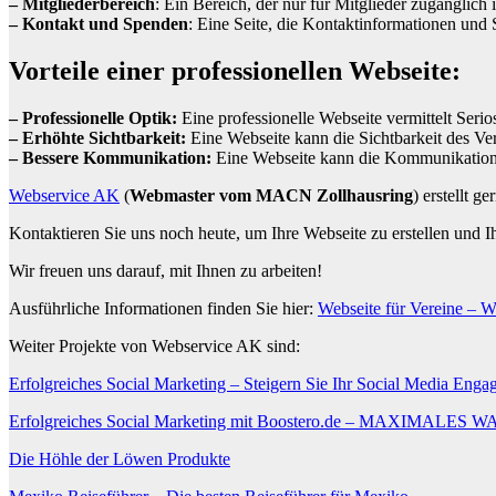
– Mitgliederbereich
: Ein Bereich, der nur für Mitglieder zugänglich
– Kontakt und Spenden
: Eine Seite, die Kontaktinformationen und 
Vorteile einer professionellen Webseite:
– Professionelle Optik:
Eine professionelle Webseite vermittelt Seri
– Erhöhte Sichtbarkeit:
Eine Webseite kann die Sichtbarkeit des Ve
– Bessere Kommunikation:
Eine Webseite kann die Kommunikation z
Webservice AK
(
Webmaster vom MACN Zollhausring
) erstellt 
Kontaktieren Sie uns noch heute, um Ihre Webseite zu erstellen und I
Wir freuen uns darauf, mit Ihnen zu arbeiten!
Ausführliche Informationen finden Sie hier:
Webseite für Vereine – 
Weiter Projekte von Webservice AK sind:
Erfolgreiches Social Marketing – Steigern Sie Ihr Social Media Eng
Erfolgreiches Social Marketing mit Boostero.de – MAXI
Die Höhle der Löwen Produkte