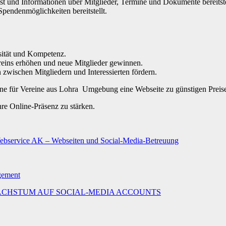
 ist und Informationen über Mitglieder, Termine und Dokumente bereitste
Spendenmöglichkeiten bereitstellt.
osität und Kompetenz.
reins erhöhen und neue Mitglieder gewinnen.
wischen Mitgliedern und Interessierten fördern.
gerne für Vereine aus Lohra Umgebung eine Webseite zu günstigen Preis
hre Online-Präsenz zu stärken.
Webservice AK – Webseiten und Social-Media-Betreuung
agement
MALES WACHSTUM AUF SOCIAL-MEDIA ACCOUNTS