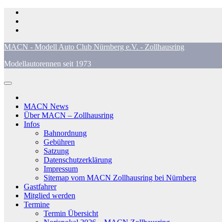
Zum
Inhalt
springen
MACN - Modell Auto Club Nürnberg e.V. - Zollhausring
Modellautorennen seit 1973
MACN News
Über MACN – Zollhausring
Infos
Bahnordnung
Gebühren
Satzung
Datenschutzerklärung
Impressum
Sitemap vom MACN Zollhausring bei Nürnberg
Gastfahrer
Mitglied werden
Termine
Termin Übersicht