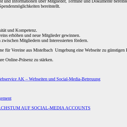
 ist und Informationen über Mitglieder, Termine und Dokumente bereitste
Spendenmöglichkeiten bereitstellt.
osität und Kompetenz.
reins erhöhen und neue Mitglieder gewinnen.
wischen Mitgliedern und Interessierten fördern.
gerne für Vereine aus Mistelbach Umgebung eine Webseite zu günstigen 
hre Online-Präsenz zu stärken.
Webservice AK – Webseiten und Social-Media-Betreuung
agement
MALES WACHSTUM AUF SOCIAL-MEDIA ACCOUNTS