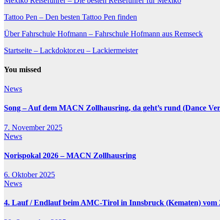
Mexiko Reiseführer – Die besten Reiseführer für Mexiko
Tattoo Pen – Den besten Tattoo Pen finden
Über Fahrschule Hofmann – Fahrschule Hofmann aus Remseck
Startseite – Lackdoktor.eu – Lackiermeister
You missed
News
Song – Auf dem MACN Zollhausring, da geht’s rund (Dance Ver
7. November 2025
News
Norispokal 2026 – MACN Zollhausring
6. Oktober 2025
News
4. Lauf / Endlauf beim AMC-Tirol in Innsbruck (Kematen) vom 2