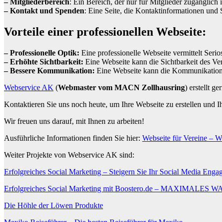
– Mitgliederbereich
: Ein Bereich, der nur für Mitglieder zugänglich
– Kontakt und Spenden
: Eine Seite, die Kontaktinformationen und 
Vorteile einer professionellen Webseite:
– Professionelle Optik:
Eine professionelle Webseite vermittelt Seri
– Erhöhte Sichtbarkeit:
Eine Webseite kann die Sichtbarkeit des Ve
– Bessere Kommunikation:
Eine Webseite kann die Kommunikation z
Webservice AK
(
Webmaster vom MACN Zollhausring
) erstellt 
Kontaktieren Sie uns noch heute, um Ihre Webseite zu erstellen und I
Wir freuen uns darauf, mit Ihnen zu arbeiten!
Ausführliche Informationen finden Sie hier:
Webseite für Vereine – 
Weiter Projekte von Webservice AK sind:
Erfolgreiches Social Marketing – Steigern Sie Ihr Social Media Eng
Erfolgreiches Social Marketing mit Boostero.de – MAXI
Die Höhle der Löwen Produkte