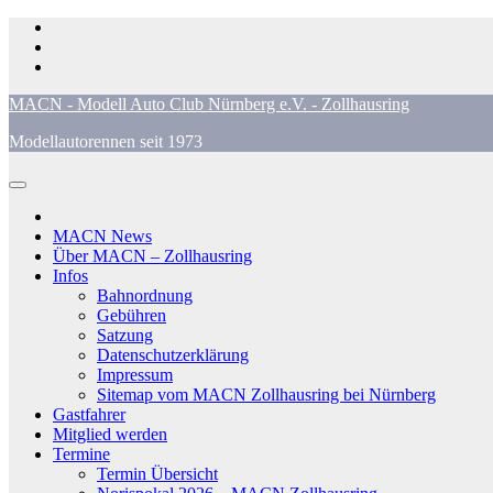
Zum
Inhalt
springen
MACN - Modell Auto Club Nürnberg e.V. - Zollhausring
Modellautorennen seit 1973
MACN News
Über MACN – Zollhausring
Infos
Bahnordnung
Gebühren
Satzung
Datenschutzerklärung
Impressum
Sitemap vom MACN Zollhausring bei Nürnberg
Gastfahrer
Mitglied werden
Termine
Termin Übersicht