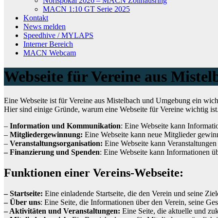
Norispokal 2026 – MACN Zollhausring
MACN 1:10 GT Serie 2025
Kontakt
News melden
Speedhive / MYLAPS
Interner Bereich
MACN Webcam
Webseite für Vereine aus Miste
Eine Webseite ist für Vereine aus Mistelbach und Umgebung ein wicht
Hier sind einige Gründe, warum eine Webseite für Vereine wichtig is
–
Information und Kommunikation
: Eine Webseite kann Informatio
–
Mitgliedergewinnung:
Eine Webseite kann neue Mitglieder gewinn
–
Veranstaltungsorganisation:
Eine Webseite kann Veranstaltungen 
– Finanzierung und Spenden
: Eine Webseite kann Informationen ü
Funktionen einer Vereins-Webseite:
– Startseite:
Eine einladende Startseite, die den Verein und seine Ziele
– Über uns
: Eine Seite, die Informationen über den Verein, seine Gesc
– Aktivitäten und Veranstaltungen:
Eine Seite, die aktuelle und zuk