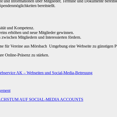
 ist und Informationen über Mitglieder, Termine und Dokumente bereitste
Spendenmöglichkeiten bereitstellt.
osität und Kompetenz.
reins erhöhen und neue Mitglieder gewinnen.
wischen Mitgliedern und Interessierten fördern.
gerne für Vereine aus Mörsbach Umgebung eine Webseite zu günstigen P
hre Online-Präsenz zu stärken.
Webservice AK – Webseiten und Social-Media-Betreuung
agement
MALES WACHSTUM AUF SOCIAL-MEDIA ACCOUNTS