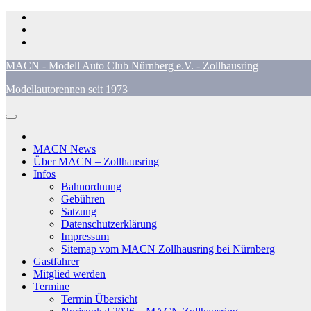
Zum
Inhalt
springen
MACN - Modell Auto Club Nürnberg e.V. - Zollhausring
Modellautorennen seit 1973
MACN News
Über MACN – Zollhausring
Infos
Bahnordnung
Gebühren
Satzung
Datenschutzerklärung
Impressum
Sitemap vom MACN Zollhausring bei Nürnberg
Gastfahrer
Mitglied werden
Termine
Termin Übersicht