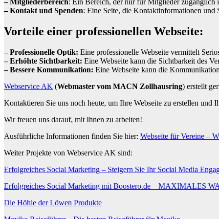
– Mitgliederbereich
: Ein Bereich, der nur für Mitglieder zugänglich
– Kontakt und Spenden
: Eine Seite, die Kontaktinformationen und 
Vorteile einer professionellen Webseite:
– Professionelle Optik:
Eine professionelle Webseite vermittelt Seri
– Erhöhte Sichtbarkeit:
Eine Webseite kann die Sichtbarkeit des Ve
– Bessere Kommunikation:
Eine Webseite kann die Kommunikation z
Webservice AK
(
Webmaster vom MACN Zollhausring
) erstellt 
Kontaktieren Sie uns noch heute, um Ihre Webseite zu erstellen und I
Wir freuen uns darauf, mit Ihnen zu arbeiten!
Ausführliche Informationen finden Sie hier:
Webseite für Vereine – 
Weiter Projekte von Webservice AK sind:
Erfolgreiches Social Marketing – Steigern Sie Ihr Social Media Eng
Erfolgreiches Social Marketing mit Boostero.de – MAXI
Die Höhle der Löwen Produkte