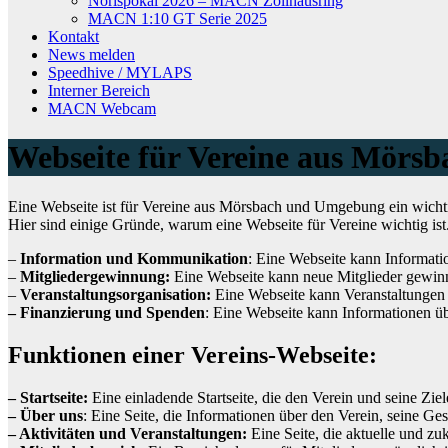
Norispokal 2026 – MACN Zollhausring
MACN 1:10 GT Serie 2025
Kontakt
News melden
Speedhive / MYLAPS
Interner Bereich
MACN Webcam
Webseite für Vereine aus Mörs
Eine Webseite ist für Vereine aus Mörsbach und Umgebung ein wichti
Hier sind einige Gründe, warum eine Webseite für Vereine wichtig is
–
Information und Kommunikation
: Eine Webseite kann Informatio
–
Mitgliedergewinnung:
Eine Webseite kann neue Mitglieder gewinn
–
Veranstaltungsorganisation:
Eine Webseite kann Veranstaltungen 
– Finanzierung und Spenden
: Eine Webseite kann Informationen ü
Funktionen einer Vereins-Webseite:
– Startseite:
Eine einladende Startseite, die den Verein und seine Ziele
– Über uns
: Eine Seite, die Informationen über den Verein, seine Gesc
– Aktivitäten und Veranstaltungen:
Eine Seite, die aktuelle und zuk