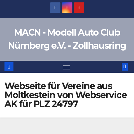
Zum
Inhalt
springen
MACN - Modell Auto Club
Nürnberg e.V. - Zollhausring
Webseite für Vereine aus
Moltkestein von Webservice
AK für PLZ 24797