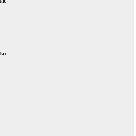
llt.
isen.