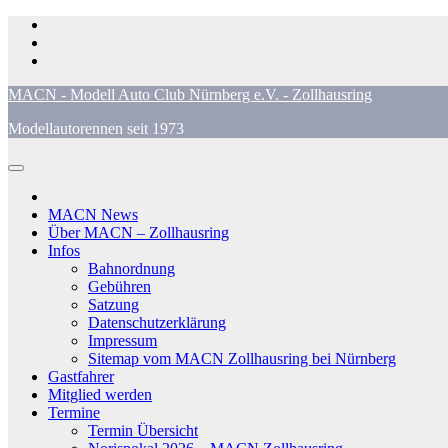
Zum
Inhalt
springen
MACN - Modell Auto Club Nürnberg e.V. - Zollhausring
Modellautorennen seit 1973
MACN News
Über MACN – Zollhausring
Infos
Bahnordnung
Gebühren
Satzung
Datenschutzerklärung
Impressum
Sitemap vom MACN Zollhausring bei Nürnberg
Gastfahrer
Mitglied werden
Termine
Termin Übersicht