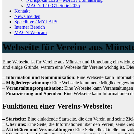
Norispokal 2026 – MACN Zollhausring
MACN 1:10 GT Serie 2025
Kontakt
News melden
Speedhive / MYLAPS
Interner Bereich
MACN Webcam
Webseite für Vereine aus Müns
Eine Webseite ist für Vereine aus Münster und Umgebung ein wichtige
sind einige Gründe, warum eine Webseite für Vereine wichtig ist. Di
–
Information und Kommunikation
: Eine Webseite kann Informatio
–
Mitgliedergewinnung:
Eine Webseite kann neue Mitglieder gewinn
–
Veranstaltungsorganisation:
Eine Webseite kann Veranstaltungen 
– Finanzierung und Spenden
: Eine Webseite kann Informationen ü
Funktionen einer Vereins-Webseite:
– Startseite:
Eine einladende Startseite, die den Verein und seine Ziele
– Über uns
: Eine Seite, die Informationen über den Verein, seine Gesc
– Aktivitäten und Veranstaltungen:
Eine Seite, die aktuelle und zuk