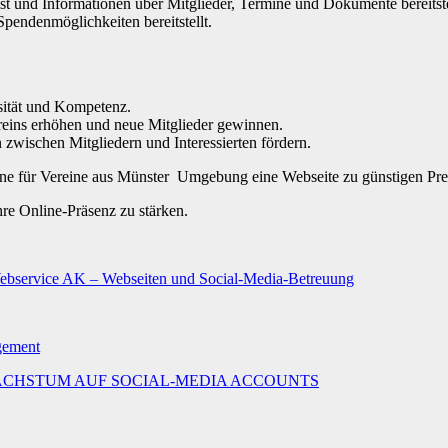
 ist und Informationen über Mitglieder, Termine und Dokumente bereitste
Spendenmöglichkeiten bereitstellt.
osität und Kompetenz.
reins erhöhen und neue Mitglieder gewinnen.
wischen Mitgliedern und Interessierten fördern.
gerne für Vereine aus Münster Umgebung eine Webseite zu günstigen Pre
hre Online-Präsenz zu stärken.
Webservice AK – Webseiten und Social-Media-Betreuung
agement
MALES WACHSTUM AUF SOCIAL-MEDIA ACCOUNTS