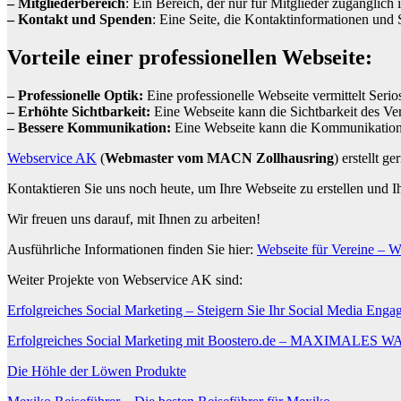
– Mitgliederbereich
: Ein Bereich, der nur für Mitglieder zugänglich
– Kontakt und Spenden
: Eine Seite, die Kontaktinformationen und 
Vorteile einer professionellen Webseite:
– Professionelle Optik:
Eine professionelle Webseite vermittelt Seri
– Erhöhte Sichtbarkeit:
Eine Webseite kann die Sichtbarkeit des Ve
– Bessere Kommunikation:
Eine Webseite kann die Kommunikation z
Webservice AK
(
Webmaster vom MACN Zollhausring
) erstellt 
Kontaktieren Sie uns noch heute, um Ihre Webseite zu erstellen und I
Wir freuen uns darauf, mit Ihnen zu arbeiten!
Ausführliche Informationen finden Sie hier:
Webseite für Vereine – 
Weiter Projekte von Webservice AK sind:
Erfolgreiches Social Marketing – Steigern Sie Ihr Social Media Eng
Erfolgreiches Social Marketing mit Boostero.de – MAXI
Die Höhle der Löwen Produkte