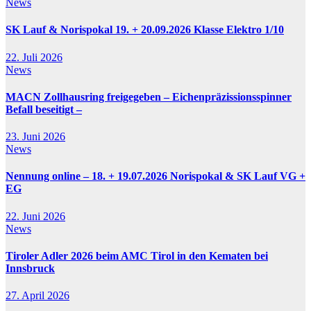
News
SK Lauf & Norispokal 19. + 20.09.2026 Klasse Elektro 1/10
22. Juli 2026
News
MACN Zollhausring freigegeben – Eichenpräzissionsspinner
Befall beseitigt –
23. Juni 2026
News
Nennung online – 18. + 19.07.2026 Norispokal & SK Lauf VG +
EG
22. Juni 2026
News
Tiroler Adler 2026 beim AMC Tirol in den Kematen bei
Innsbruck
27. April 2026