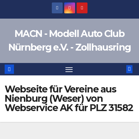
Zum
Inhalt
springen
MACN - Modell Auto Club
Nürnberg e.V. - Zollhausring
Webseite für Vereine aus
Nienburg (Weser) von
Webservice AK für PLZ 31582