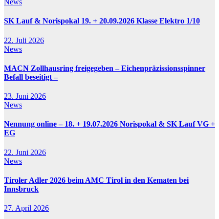
News
SK Lauf & Norispokal 19. + 20.09.2026 Klasse Elektro 1/10
22. Juli 2026
News
MACN Zollhausring freigegeben – Eichenpräzissionsspinner
Befall beseitigt –
23. Juni 2026
News
Nennung online – 18. + 19.07.2026 Norispokal & SK Lauf VG +
EG
22. Juni 2026
News
Tiroler Adler 2026 beim AMC Tirol in den Kematen bei
Innsbruck
27. April 2026