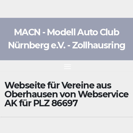
Zum
Inhalt
springen
MACN - Modell Auto Club
Nürnberg e.V. - Zollhausring
Webseite für Vereine aus
Oberhausen von Webservice
AK für PLZ 86697