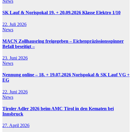
News
SK Lauf & Norispokal 19. + 20.09.2026 Klasse Elektro 1/10
22. Juli 2026
News
MACN Zollhausring freigegeben – Eichenpräzissionsspinner
Befall beseitigt –
23. Juni 2026
News
Nennung online – 18. + 19.07.2026 Norispokal & SK Lauf VG +
EG
22. Juni 2026
News
Tiroler Adler 2026 beim AMC Tirol in den Kematen bei
Innsbruck
27. April 2026