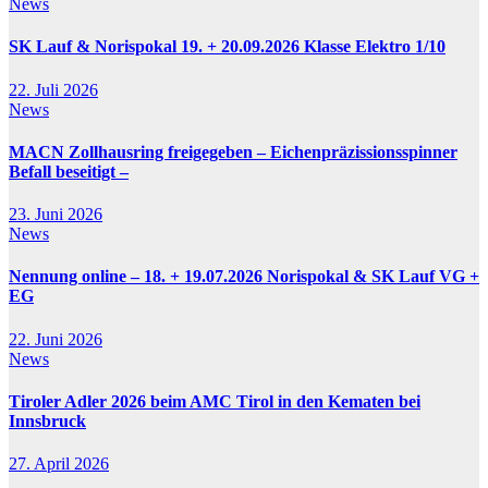
News
SK Lauf & Norispokal 19. + 20.09.2026 Klasse Elektro 1/10
22. Juli 2026
News
MACN Zollhausring freigegeben – Eichenpräzissionsspinner
Befall beseitigt –
23. Juni 2026
News
Nennung online – 18. + 19.07.2026 Norispokal & SK Lauf VG +
EG
22. Juni 2026
News
Tiroler Adler 2026 beim AMC Tirol in den Kematen bei
Innsbruck
27. April 2026