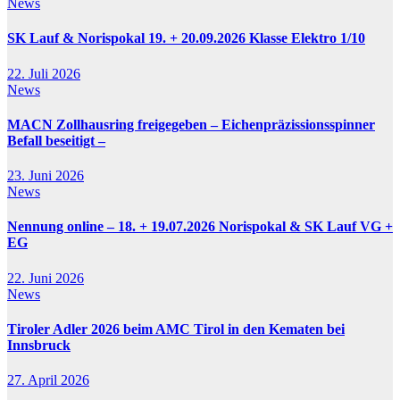
News
SK Lauf & Norispokal 19. + 20.09.2026 Klasse Elektro 1/10
22. Juli 2026
News
MACN Zollhausring freigegeben – Eichenpräzissionsspinner
Befall beseitigt –
23. Juni 2026
News
Nennung online – 18. + 19.07.2026 Norispokal & SK Lauf VG +
EG
22. Juni 2026
News
Tiroler Adler 2026 beim AMC Tirol in den Kematen bei
Innsbruck
27. April 2026