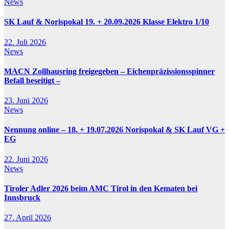
News
SK Lauf & Norispokal 19. + 20.09.2026 Klasse Elektro 1/10
22. Juli 2026
News
MACN Zollhausring freigegeben – Eichenpräzissionsspinner
Befall beseitigt –
23. Juni 2026
News
Nennung online – 18. + 19.07.2026 Norispokal & SK Lauf VG +
EG
22. Juni 2026
News
Tiroler Adler 2026 beim AMC Tirol in den Kematen bei
Innsbruck
27. April 2026