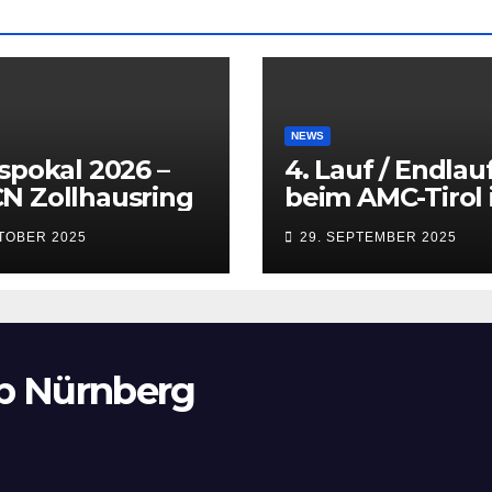
NEWS
spokal 2026 –
4. Lauf / Endlau
N Zollhausring
beim AMC-Tirol 
Innsbruck
KTOBER 2025
29. SEPTEMBER 2025
(Kematen) vom 
bis 28.09.2025
b Nürnberg