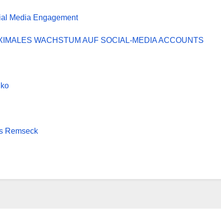
ocial Media Engagement
de – MAXIMALES WACHSTUM AUF SOCIAL-MEDIA ACCOUNTS
iko
us Remseck