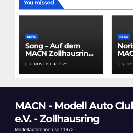
You missed
NEWS
NEWS
Song – Auf dem
Nori
MACN Zollhausring,
MAC
da geht’s rund
7. NOVEMBER 2025
6. O
(Dance Version)
MACN - Modell Auto Clu
e.V. - Zollhausring
Modellautorennen seit 1973