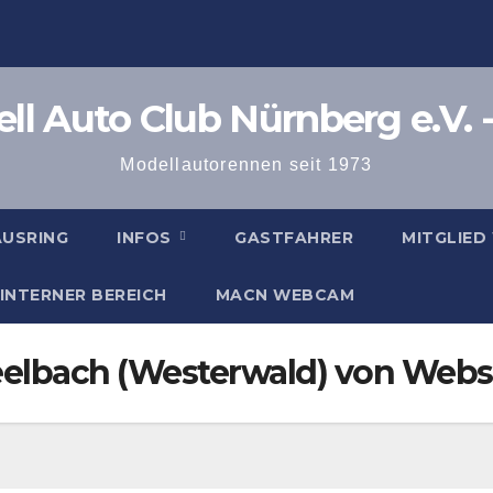
l Auto Club Nürnberg e.V. -
Modellautorennen seit 1973
AUSRING
INFOS
GASTFAHRER
MITGLIED
INTERNER BEREICH
MACN WEBCAM
eelbach (Westerwald) von Webs