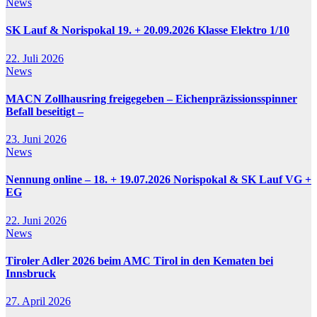
News
SK Lauf & Norispokal 19. + 20.09.2026 Klasse Elektro 1/10
22. Juli 2026
News
MACN Zollhausring freigegeben – Eichenpräzissionsspinner
Befall beseitigt –
23. Juni 2026
News
Nennung online – 18. + 19.07.2026 Norispokal & SK Lauf VG +
EG
22. Juni 2026
News
Tiroler Adler 2026 beim AMC Tirol in den Kematen bei
Innsbruck
27. April 2026