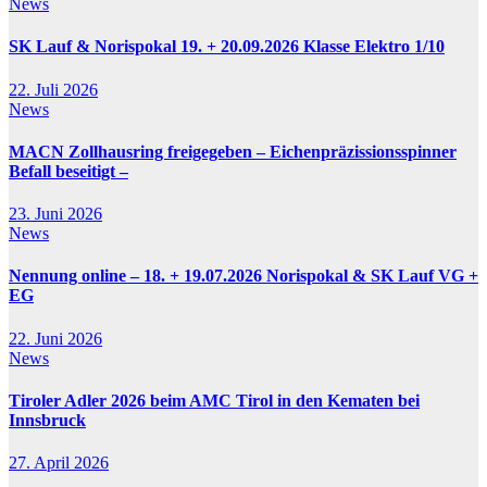
News
SK Lauf & Norispokal 19. + 20.09.2026 Klasse Elektro 1/10
22. Juli 2026
News
MACN Zollhausring freigegeben – Eichenpräzissionsspinner
Befall beseitigt –
23. Juni 2026
News
Nennung online – 18. + 19.07.2026 Norispokal & SK Lauf VG +
EG
22. Juni 2026
News
Tiroler Adler 2026 beim AMC Tirol in den Kematen bei
Innsbruck
27. April 2026