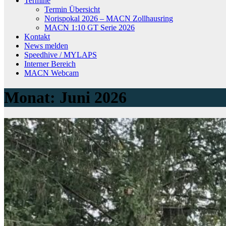
Termine
Termin Übersicht
Norispokal 2026 – MACN Zollhausring
MACN 1:10 GT Serie 2026
Kontakt
News melden
Speedhive / MYLAPS
Interner Bereich
MACN Webcam
Monat:
Juni 2026