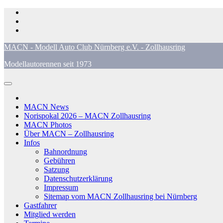
Zum
Inhalt
springen
MACN - Modell Auto Club Nürnberg e.V. - Zollhausring
Modellautorennen seit 1973
MACN News
Norispokal 2026 – MACN Zollhausring
MACN Photos
Über MACN – Zollhausring
Infos
Bahnordnung
Gebühren
Satzung
Datenschutzerklärung
Impressum
Sitemap vom MACN Zollhausring bei Nürnberg
Gastfahrer
Mitglied werden