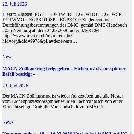
22. Juli 2026
Elektro Klassen: EGF1 – EGTWFR – EGTWHO – EGTWSP –
EGTWMO – EGPRO10SP – EGPRO10 Reglement und
Durchführungsbestimmungen des DMC, gemäß DMC-Handbuch
2026 Nennung ab dem 24.08.2026 unter: MyRCM
https://www.myrcm.ch/myrcm/main?
hId=org&dId=9976&pLa=de#events…
News
MACN Zollhausring freigegeben – Eichenpräzissionsspinner
Befall beseitigt –
23. Juni 2026
Der MACN Zollhausring ist wieder freigegeben und alle Nester
vom Eichenpräzissionsspinner wurden Fachmännisch von einer
Firma beseitigt. Gruß die Vorstandschaft vom MACN
News
Nennung online – 18. + 19.07.2026 Norispokal & SK Lauf VG +