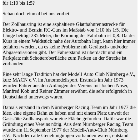
für 1:10 bis 1:5?
Schau doch einmal bei uns vorbei.
Der Zollhausring ist eine asphaltierte Glattbahnrennstrecke für
Elektro- und Benzin RC-Cars im Maßstab von 1:10 bis 1:5. Die
Länge beträgt 235 Meter, die Körnung der Fahrbahn ist 0,8. Da der
Kurs in einem Waldstück nahe der Autobahn liegt, kann hier immer
gefahren werden, da es keine Probleme mit Geräusch- und/oder
Abgasemissionen gibt. Der Fahrerstand ist überdacht und ein
Parkplatz mit Schotteroberfläche zum Parken an der Strecke ist
vorhanden.
Eine sehr lange Tradition hat der Modell-Auto-Club Nürnberg e.V.,
kurz MACN e.V. im Automodellsport. Erstmals im Jahr 1973
wurden Fahrer aus den Anfängen des Vereins mit Jochen Naser,
Manfred Kob und Reiner Zimmer erwähnt, die sehr erfolgreich in
Deutschland unterwegs waren.
Damals entstand in dem Nürnberger Racing-Team im Jahr 1977 die
Idee, eine eigene Bahn zu haben und mit einem Platz unweit der
Gaststätte Zollhauspark war eine Fläche gefunden. Dafür war die
Gründung eines Vereins nötig. Aus dem Nürnberger Racing-Team
wurde am 11.September 1977 der Modell-Auto-Club Nürnberg
e.V.. Nachdem alle Genehmigungen vorhanden waren, entstand