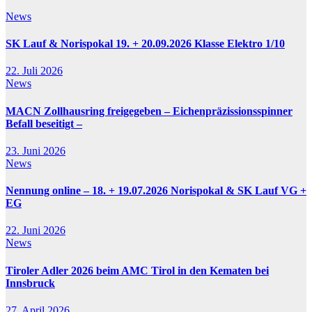
News
SK Lauf & Norispokal 19. + 20.09.2026 Klasse Elektro 1/10
22. Juli 2026
News
MACN Zollhausring freigegeben – Eichenpräzissionsspinner
Befall beseitigt –
23. Juni 2026
News
Nennung online – 18. + 19.07.2026 Norispokal & SK Lauf VG +
EG
22. Juni 2026
News
Tiroler Adler 2026 beim AMC Tirol in den Kematen bei
Innsbruck
27. April 2026