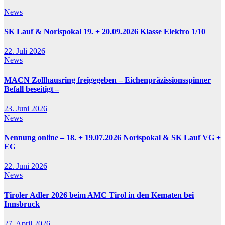
News
SK Lauf & Norispokal 19. + 20.09.2026 Klasse Elektro 1/10
22. Juli 2026
News
MACN Zollhausring freigegeben – Eichenpräzissionsspinner
Befall beseitigt –
23. Juni 2026
News
Nennung online – 18. + 19.07.2026 Norispokal & SK Lauf VG +
EG
22. Juni 2026
News
Tiroler Adler 2026 beim AMC Tirol in den Kematen bei
Innsbruck
27. April 2026