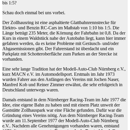
bis 1:5?
Schau doch einmal bei uns vorbei.
Der Zollhausring ist eine asphaltierte Glattbahnrennstrecke für
Elektro- und Benzin RC-Cars im Maßstab von 1:10 bis 1:5. Die
Länge beträgt 235 Meter, die Körnung der Fahrbahn ist 0,8. Da der
Kurs in einem Waldstück nahe der Autobahn liegt, kann hier immer
gefahren werden, da es keine Probleme mit Geräusch- und/oder
Abgasemissionen gibt. Der Fahrerstand ist überdacht und ein
Parkplatz mit Schotteroberfläche zum Parken an der Strecke ist
vorhanden.
Eine sehr lange Tradition hat der Modell-Auto-Club Nürnberg e.V.,
kurz MACN e.V. im Automodellsport. Erstmals im Jahr 1973
wurden Fahrer aus den Anfängen des Vereins mit Jochen Naser,
Manfred Kob und Reiner Zimmer erwähnt, die sehr erfolgreich in
Deutschland unterwegs waren.
Damals entstand in dem Nürnberger Racing-Team im Jahr 1977 die
Idee, eine eigene Bahn zu haben und mit einem Platz unweit der
Gaststätte Zollhauspark war eine Fläche gefunden. Dafür war die
Gründung eines Vereins nötig. Aus dem Nürnberger Racing-Team
wurde am 11.September 1977 der Modell-Auto-Club Nürnberg
e.V.. Nachdem alle Genehmigungen vorhanden waren, entstand