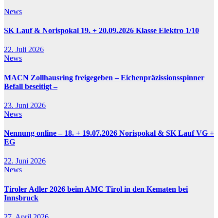
News
SK Lauf & Norispokal 19. + 20.09.2026 Klasse Elektro 1/10
22. Juli 2026
News
MACN Zollhausring freigegeben – Eichenpräzissionsspinner
Befall beseitigt –
23. Juni 2026
News
Nennung online – 18. + 19.07.2026 Norispokal & SK Lauf VG +
EG
22. Juni 2026
News
Tiroler Adler 2026 beim AMC Tirol in den Kematen bei
Innsbruck
27. April 2026