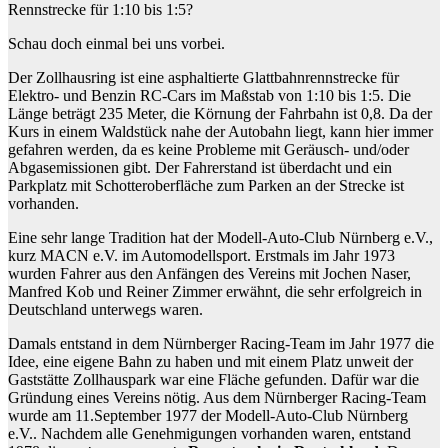
Rennstrecke für 1:10 bis 1:5?
Schau doch einmal bei uns vorbei.
Der Zollhausring ist eine asphaltierte Glattbahnrennstrecke für
Elektro- und Benzin RC-Cars im Maßstab von 1:10 bis 1:5. Die
Länge beträgt 235 Meter, die Körnung der Fahrbahn ist 0,8. Da der
Kurs in einem Waldstück nahe der Autobahn liegt, kann hier immer
gefahren werden, da es keine Probleme mit Geräusch- und/oder
Abgasemissionen gibt. Der Fahrerstand ist überdacht und ein
Parkplatz mit Schotteroberfläche zum Parken an der Strecke ist
vorhanden.
Eine sehr lange Tradition hat der Modell-Auto-Club Nürnberg e.V.,
kurz MACN e.V. im Automodellsport. Erstmals im Jahr 1973
wurden Fahrer aus den Anfängen des Vereins mit Jochen Naser,
Manfred Kob und Reiner Zimmer erwähnt, die sehr erfolgreich in
Deutschland unterwegs waren.
Damals entstand in dem Nürnberger Racing-Team im Jahr 1977 die
Idee, eine eigene Bahn zu haben und mit einem Platz unweit der
Gaststätte Zollhauspark war eine Fläche gefunden. Dafür war die
Gründung eines Vereins nötig. Aus dem Nürnberger Racing-Team
wurde am 11.September 1977 der Modell-Auto-Club Nürnberg
e.V.. Nachdem alle Genehmigungen vorhanden waren, entstand