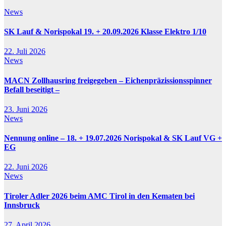
News
SK Lauf & Norispokal 19. + 20.09.2026 Klasse Elektro 1/10
22. Juli 2026
News
MACN Zollhausring freigegeben – Eichenpräzissionsspinner
Befall beseitigt –
23. Juni 2026
News
Nennung online – 18. + 19.07.2026 Norispokal & SK Lauf VG +
EG
22. Juni 2026
News
Tiroler Adler 2026 beim AMC Tirol in den Kematen bei
Innsbruck
27. April 2026