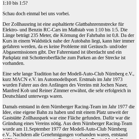
1:10 bis 1:5?
Schau doch einmal bei uns vorbei.
Der Zollhausring ist eine asphaltierte Glattbahnrennstrecke für
Elektro- und Benzin RC-Cars im Maßstab von 1:10 bis 1:5. Die
Länge beträgt 235 Meter, die Körnung der Fahrbahn ist 0,8. Da der
Kurs in einem Waldstück nahe der Autobahn liegt, kann hier immer
gefahren werden, da es keine Probleme mit Geräusch- und/oder
Abgasemissionen gibt. Der Fahrerstand ist überdacht und ein
Parkplatz mit Schotteroberfläche zum Parken an der Strecke ist
vorhanden.
Eine sehr lange Tradition hat der Modell-Auto-Club Nürnberg e.V.,
kurz MACN e.V. im Automodellsport. Erstmals im Jahr 1973
wurden Fahrer aus den Anfängen des Vereins mit Jochen Naser,
Manfred Kob und Reiner Zimmer erwähnt, die sehr erfolgreich in
Deutschland unterwegs waren.
Damals entstand in dem Nürnberger Racing-Team im Jahr 1977 die
Idee, eine eigene Bahn zu haben und mit einem Platz unweit der
Gaststätte Zollhauspark war eine Fläche gefunden. Dafür war die
Gründung eines Vereins nötig. Aus dem Nürnberger Racing-Team
wurde am 11.September 1977 der Modell-Auto-Club Nürnberg
e.V.. Nachdem alle Genehmigungen vorhanden waren, entstand