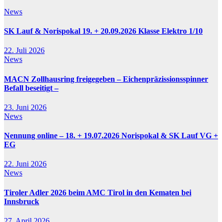
News
SK Lauf & Norispokal 19. + 20.09.2026 Klasse Elektro 1/10
22. Juli 2026
News
MACN Zollhausring freigegeben – Eichenpräzissionsspinner
Befall beseitigt –
23. Juni 2026
News
Nennung online – 18. + 19.07.2026 Norispokal & SK Lauf VG +
EG
22. Juni 2026
News
Tiroler Adler 2026 beim AMC Tirol in den Kematen bei
Innsbruck
27. April 2026