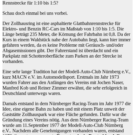
Rennstrecke für 1:10 bis 1:5?
Schau doch einmal bei uns vorbei.
Der Zollhausring ist eine asphaltierte Glattbahnrennstrecke für
Elektro- und Benzin RC-Cars im Maßstab von 1:10 bis 1:5. Die
Länge beträgt 235 Meter, die Körnung der Fahrbahn ist 0,8. Da der
Kurs in einem Waldstück nahe der Autobahn liegt, kann hier immer
gefahren werden, da es keine Probleme mit Geräusch- und/oder
Abgasemissionen gibt. Der Fahrerstand ist überdacht und ein
Parkplatz mit Schotteroberfläche zum Parken an der Strecke ist
vorhanden.
Eine sehr lange Tradition hat der Modell-Auto-Club Nürnberg e.V.,
kurz MACN e.V. im Automodellsport. Erstmals im Jahr 1973
wurden Fahrer aus den Anfängen des Vereins mit Jochen Naser,
Manfred Kob und Reiner Zimmer erwähnt, die sehr erfolgreich in
Deutschland unterwegs waren.
Damals entstand in dem Nürnberger Racing-Team im Jahr 1977 die
Idee, eine eigene Bahn zu haben und mit einem Platz unweit der
Gaststätte Zollhauspark war eine Fläche gefunden. Dafür war die
Gründung eines Vereins nötig. Aus dem Nürnberger Racing-Team
wurde am 11.September 1977 der Modell-Auto-Club Nürnberg
e.V.. Nachdem alle Genehmigungen vorhanden waren, entstand