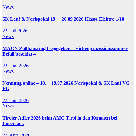
News
SK Lauf & Norispokal 19. + 20.09.2026 Klasse Elektro 1/10
22. Juli 2026
News
MACN Zollhausring freigegeben – Eichenpräzissionsspinner
Befall beseitigt –
23. Juni 2026
News
Nennung online – 18. + 19.07.2026 Norispokal & SK Lauf VG +
EG
22. Juni 2026
News
Tiroler Adler 2026 beim AMC Tirol in den Kematen bei
Innsbruck
27. April 2026