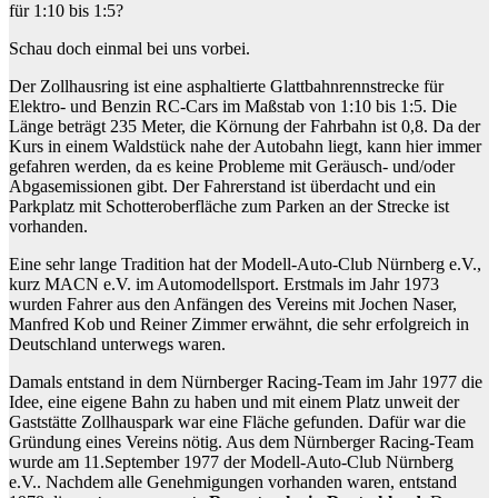
für 1:10 bis 1:5?
Schau doch einmal bei uns vorbei.
Der Zollhausring ist eine asphaltierte Glattbahnrennstrecke für
Elektro- und Benzin RC-Cars im Maßstab von 1:10 bis 1:5. Die
Länge beträgt 235 Meter, die Körnung der Fahrbahn ist 0,8. Da der
Kurs in einem Waldstück nahe der Autobahn liegt, kann hier immer
gefahren werden, da es keine Probleme mit Geräusch- und/oder
Abgasemissionen gibt. Der Fahrerstand ist überdacht und ein
Parkplatz mit Schotteroberfläche zum Parken an der Strecke ist
vorhanden.
Eine sehr lange Tradition hat der Modell-Auto-Club Nürnberg e.V.,
kurz MACN e.V. im Automodellsport. Erstmals im Jahr 1973
wurden Fahrer aus den Anfängen des Vereins mit Jochen Naser,
Manfred Kob und Reiner Zimmer erwähnt, die sehr erfolgreich in
Deutschland unterwegs waren.
Damals entstand in dem Nürnberger Racing-Team im Jahr 1977 die
Idee, eine eigene Bahn zu haben und mit einem Platz unweit der
Gaststätte Zollhauspark war eine Fläche gefunden. Dafür war die
Gründung eines Vereins nötig. Aus dem Nürnberger Racing-Team
wurde am 11.September 1977 der Modell-Auto-Club Nürnberg
e.V.. Nachdem alle Genehmigungen vorhanden waren, entstand