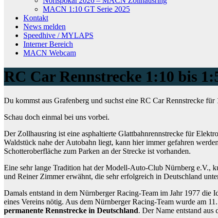
Norispokal 2026 – MACN Zollhausring
MACN 1:10 GT Serie 2025
Kontakt
News melden
Speedhive / MYLAPS
Interner Bereich
MACN Webcam
RC Car Rennstrecke 1:10 bis 1:
Du kommst aus Grafenberg und suchst eine RC Car Rennstrecke für 1
Schau doch einmal bei uns vorbei.
Der Zollhausring ist eine asphaltierte Glattbahnrennstrecke für Elek
Waldstück nahe der Autobahn liegt, kann hier immer gefahren werden,
Schotteroberfläche zum Parken an der Strecke ist vorhanden.
Eine sehr lange Tradition hat der Modell-Auto-Club Nürnberg e.V.,
und Reiner Zimmer erwähnt, die sehr erfolgreich in Deutschland unt
Damals entstand in dem Nürnberger Racing-Team im Jahr 1977 die Ide
eines Vereins nötig. Aus dem Nürnberger Racing-Team wurde am 11
permanente Rennstrecke in Deutschland
. Der Name entstand aus d