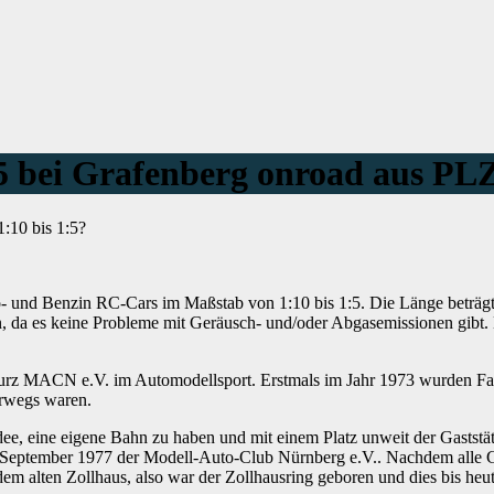
5 bei Grafenberg onroad aus PL
:10 bis 1:5?
tro- und Benzin RC-Cars im Maßstab von 1:10 bis 1:5. Die Länge beträg
 da es keine Probleme mit Geräusch- und/oder Abgasemissionen gibt. D
 kurz MACN e.V. im Automodellsport. Erstmals im Jahr 1973 wurden F
erwegs waren.
e, eine eigene Bahn zu haben und mit einem Platz unweit der Gaststä
.September 1977 der Modell-Auto-Club Nürnberg e.V.. Nachdem alle
em alten Zollhaus, also war der Zollhausring geboren und dies bis heut