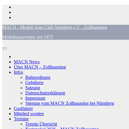
Zum
Inhalt
springen
MACN - Modell Auto Club Nürnberg e.V. - Zollhausring
Modellautorennen seit 1973
MACN News
Über MACN – Zollhausring
Infos
Bahnordnung
Gebühren
Satzung
Datenschutzerklärung
Impressum
Sitemap vom MACN Zollhausring bei Nürnberg
Gastfahrer
Mitglied werden
Termine
Termin Übersicht