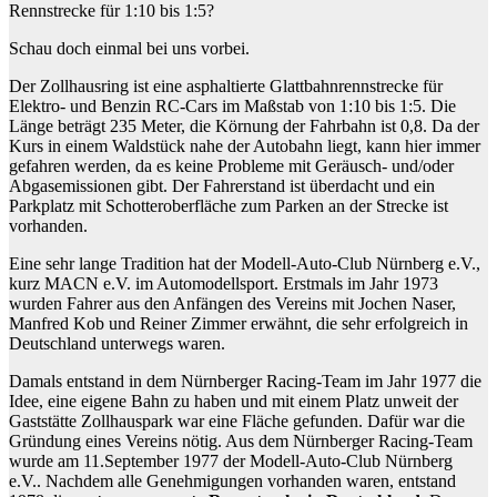
Rennstrecke für 1:10 bis 1:5?
Schau doch einmal bei uns vorbei.
Der Zollhausring ist eine asphaltierte Glattbahnrennstrecke für
Elektro- und Benzin RC-Cars im Maßstab von 1:10 bis 1:5. Die
Länge beträgt 235 Meter, die Körnung der Fahrbahn ist 0,8. Da der
Kurs in einem Waldstück nahe der Autobahn liegt, kann hier immer
gefahren werden, da es keine Probleme mit Geräusch- und/oder
Abgasemissionen gibt. Der Fahrerstand ist überdacht und ein
Parkplatz mit Schotteroberfläche zum Parken an der Strecke ist
vorhanden.
Eine sehr lange Tradition hat der Modell-Auto-Club Nürnberg e.V.,
kurz MACN e.V. im Automodellsport. Erstmals im Jahr 1973
wurden Fahrer aus den Anfängen des Vereins mit Jochen Naser,
Manfred Kob und Reiner Zimmer erwähnt, die sehr erfolgreich in
Deutschland unterwegs waren.
Damals entstand in dem Nürnberger Racing-Team im Jahr 1977 die
Idee, eine eigene Bahn zu haben und mit einem Platz unweit der
Gaststätte Zollhauspark war eine Fläche gefunden. Dafür war die
Gründung eines Vereins nötig. Aus dem Nürnberger Racing-Team
wurde am 11.September 1977 der Modell-Auto-Club Nürnberg
e.V.. Nachdem alle Genehmigungen vorhanden waren, entstand