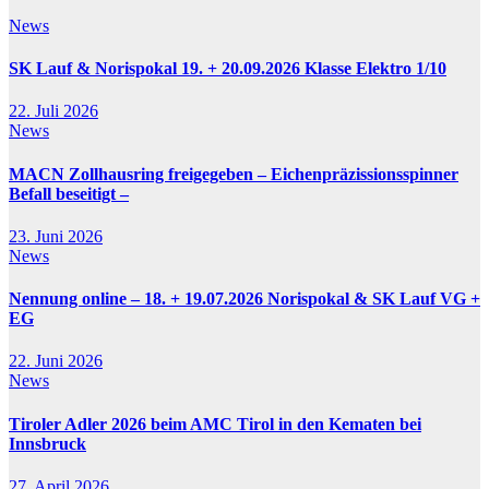
News
SK Lauf & Norispokal 19. + 20.09.2026 Klasse Elektro 1/10
22. Juli 2026
News
MACN Zollhausring freigegeben – Eichenpräzissionsspinner
Befall beseitigt –
23. Juni 2026
News
Nennung online – 18. + 19.07.2026 Norispokal & SK Lauf VG +
EG
22. Juni 2026
News
Tiroler Adler 2026 beim AMC Tirol in den Kematen bei
Innsbruck
27. April 2026