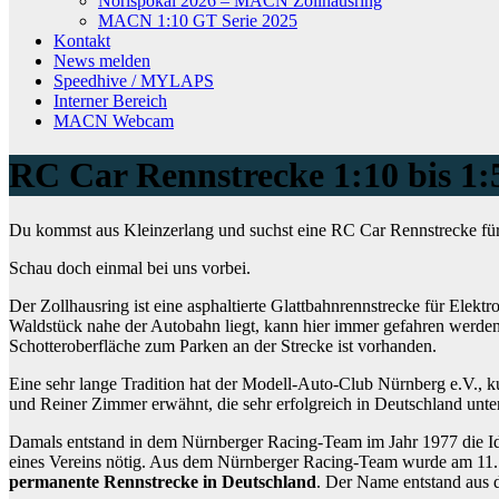
Norispokal 2026 – MACN Zollhausring
MACN 1:10 GT Serie 2025
Kontakt
News melden
Speedhive / MYLAPS
Interner Bereich
MACN Webcam
RC Car Rennstrecke 1:10 bis 1:
Du kommst aus Kleinzerlang und suchst eine RC Car Rennstrecke für
Schau doch einmal bei uns vorbei.
Der Zollhausring ist eine asphaltierte Glattbahnrennstrecke für Elek
Waldstück nahe der Autobahn liegt, kann hier immer gefahren werden,
Schotteroberfläche zum Parken an der Strecke ist vorhanden.
Eine sehr lange Tradition hat der Modell-Auto-Club Nürnberg e.V.,
und Reiner Zimmer erwähnt, die sehr erfolgreich in Deutschland unt
Damals entstand in dem Nürnberger Racing-Team im Jahr 1977 die Ide
eines Vereins nötig. Aus dem Nürnberger Racing-Team wurde am 11
permanente Rennstrecke in Deutschland
. Der Name entstand aus d