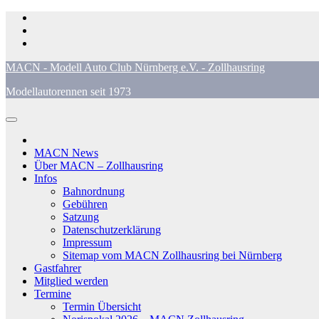
Zum
Inhalt
springen
MACN - Modell Auto Club Nürnberg e.V. - Zollhausring
Modellautorennen seit 1973
MACN News
Über MACN – Zollhausring
Infos
Bahnordnung
Gebühren
Satzung
Datenschutzerklärung
Impressum
Sitemap vom MACN Zollhausring bei Nürnberg
Gastfahrer
Mitglied werden
Termine
Termin Übersicht