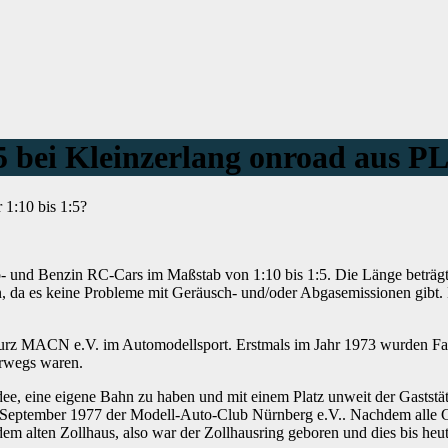
5 bei Kleinzerlang onroad aus P
 1:10 bis 1:5?
tro- und Benzin RC-Cars im Maßstab von 1:10 bis 1:5. Die Länge beträg
 da es keine Probleme mit Geräusch- und/oder Abgasemissionen gibt. D
 kurz MACN e.V. im Automodellsport. Erstmals im Jahr 1973 wurden F
erwegs waren.
e, eine eigene Bahn zu haben und mit einem Platz unweit der Gaststä
.September 1977 der Modell-Auto-Club Nürnberg e.V.. Nachdem alle
em alten Zollhaus, also war der Zollhausring geboren und dies bis heut