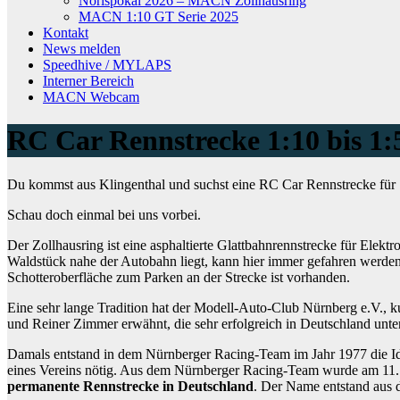
Norispokal 2026 – MACN Zollhausring
MACN 1:10 GT Serie 2025
Kontakt
News melden
Speedhive / MYLAPS
Interner Bereich
MACN Webcam
RC Car Rennstrecke 1:10 bis 1:
Du kommst aus Klingenthal und suchst eine RC Car Rennstrecke für 1
Schau doch einmal bei uns vorbei.
Der Zollhausring ist eine asphaltierte Glattbahnrennstrecke für Elek
Waldstück nahe der Autobahn liegt, kann hier immer gefahren werden,
Schotteroberfläche zum Parken an der Strecke ist vorhanden.
Eine sehr lange Tradition hat der Modell-Auto-Club Nürnberg e.V.,
und Reiner Zimmer erwähnt, die sehr erfolgreich in Deutschland unt
Damals entstand in dem Nürnberger Racing-Team im Jahr 1977 die Ide
eines Vereins nötig. Aus dem Nürnberger Racing-Team wurde am 11
permanente Rennstrecke in Deutschland
. Der Name entstand aus d