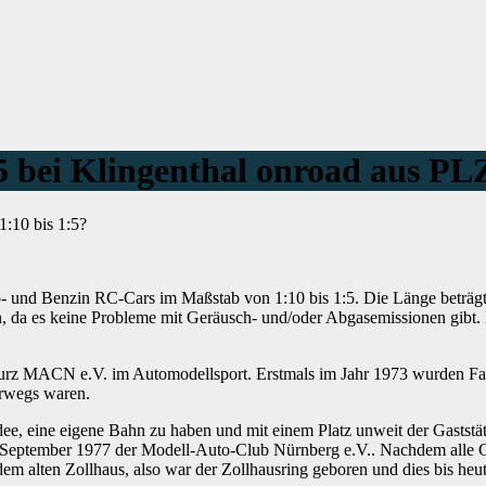
5 bei Klingenthal onroad aus PL
:10 bis 1:5?
tro- und Benzin RC-Cars im Maßstab von 1:10 bis 1:5. Die Länge beträg
 da es keine Probleme mit Geräusch- und/oder Abgasemissionen gibt. D
 kurz MACN e.V. im Automodellsport. Erstmals im Jahr 1973 wurden F
erwegs waren.
e, eine eigene Bahn zu haben und mit einem Platz unweit der Gaststä
.September 1977 der Modell-Auto-Club Nürnberg e.V.. Nachdem alle
em alten Zollhaus, also war der Zollhausring geboren und dies bis heut