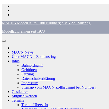
Zum
Inhalt
springen
MACN - Modell Auto Club Nürnberg e.V. - Zollhausring
Modellautorennen seit 1973
MACN News
Über MACN – Zollhausring
Infos
Bahnordnung
Gebühren
Satzung
Datenschutzerklärung
Impressum
Sitemap vom MACN Zollhausring bei Nürnberg
Gastfahrer
Mitglied werden
Termine
Termin Übersicht