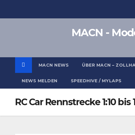
Zum
Inhalt
springen
MACN - Model
MACN NEWS
ÜBER MACN – ZOLLH
NEWS MELDEN
SPEEDHIVE / MYLAPS
RC Car Rennstrecke 1:10 bis