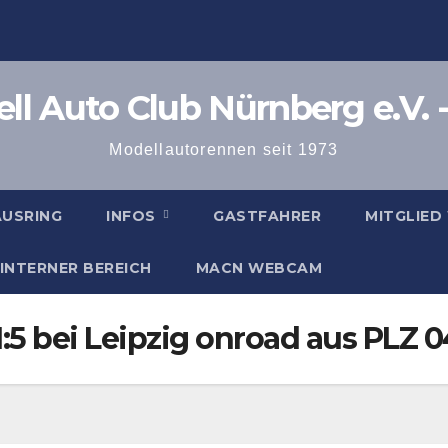
l Auto Club Nürnberg e.V. -
Modellautorennen seit 1973
AUSRING
INFOS
GASTFAHRER
MITGLIED
INTERNER BEREICH
MACN WEBCAM
 1:5 bei Leipzig onroad aus PLZ 