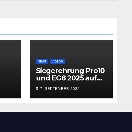
NEWS
VIDEOS
b
Siegerehrung Pro10
und EG8 2025 auf
dem MACN
7. SEPTEMBER 2025
Zollhausring