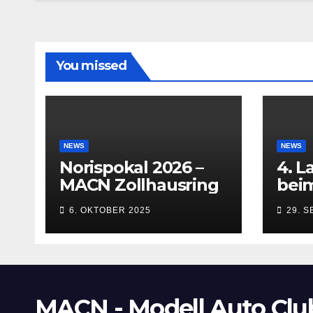
You missed
NEWS
NEWS
Norispokal 2026 –
4. L
MACN Zollhausring
beim
Inn
6. OKTOBER 2025
29. 
(Kem
bis 
MACN - Modell Auto Clu