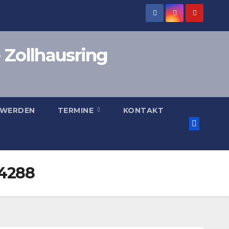
 Zollhausring
 WERDEN
TERMINE
KONTAKT
04288