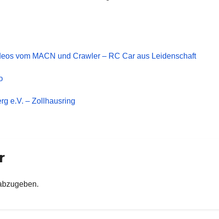
ideos vom MACN und Crawler – RC Car aus Leidenschaft
o
g e.V. – Zollhausring
r
abzugeben.