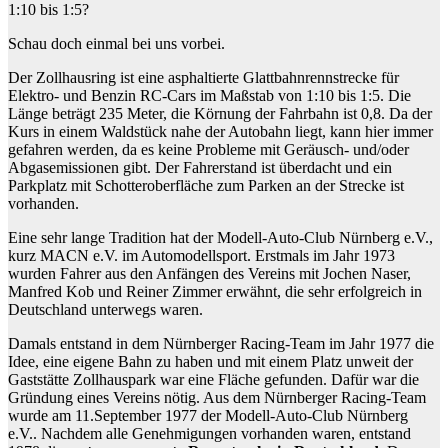
1:10 bis 1:5?
Schau doch einmal bei uns vorbei.
Der Zollhausring ist eine asphaltierte Glattbahnrennstrecke für
Elektro- und Benzin RC-Cars im Maßstab von 1:10 bis 1:5. Die
Länge beträgt 235 Meter, die Körnung der Fahrbahn ist 0,8. Da der
Kurs in einem Waldstück nahe der Autobahn liegt, kann hier immer
gefahren werden, da es keine Probleme mit Geräusch- und/oder
Abgasemissionen gibt. Der Fahrerstand ist überdacht und ein
Parkplatz mit Schotteroberfläche zum Parken an der Strecke ist
vorhanden.
Eine sehr lange Tradition hat der Modell-Auto-Club Nürnberg e.V.,
kurz MACN e.V. im Automodellsport. Erstmals im Jahr 1973
wurden Fahrer aus den Anfängen des Vereins mit Jochen Naser,
Manfred Kob und Reiner Zimmer erwähnt, die sehr erfolgreich in
Deutschland unterwegs waren.
Damals entstand in dem Nürnberger Racing-Team im Jahr 1977 die
Idee, eine eigene Bahn zu haben und mit einem Platz unweit der
Gaststätte Zollhauspark war eine Fläche gefunden. Dafür war die
Gründung eines Vereins nötig. Aus dem Nürnberger Racing-Team
wurde am 11.September 1977 der Modell-Auto-Club Nürnberg
e.V.. Nachdem alle Genehmigungen vorhanden waren, entstand