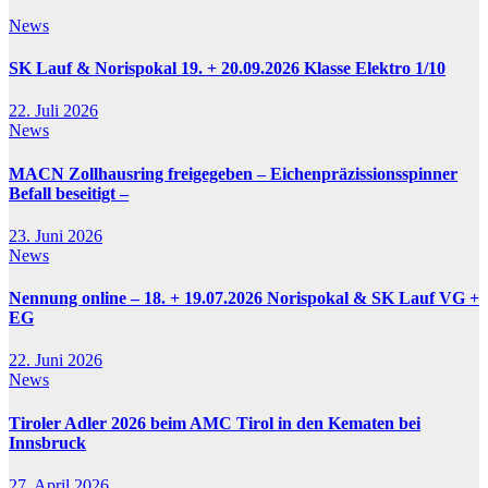
News
SK Lauf & Norispokal 19. + 20.09.2026 Klasse Elektro 1/10
22. Juli 2026
News
MACN Zollhausring freigegeben – Eichenpräzissionsspinner
Befall beseitigt –
23. Juni 2026
News
Nennung online – 18. + 19.07.2026 Norispokal & SK Lauf VG +
EG
22. Juni 2026
News
Tiroler Adler 2026 beim AMC Tirol in den Kematen bei
Innsbruck
27. April 2026