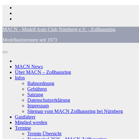
Zum
Inhalt
springen
MACN - Modell Auto Club Nürnberg e.V. - Zollhausring
Modellautorennen seit 1973
MACN News
Über MACN – Zollhausring
Infos
Bahnordnung
Gebühren
Satzung
Datenschutzerklärung
Impressum
Sitemap vom MACN Zollhausring bei Nürnberg
Gastfahrer
Mitglied werden
Termine
Termin Übersicht