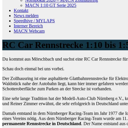
Norispokal 2026 – MACN Zollhausring
MACN 1:10 GT Serie 2025
Kontakt
News melden
Speedhive / MYLAPS
Interner Bereich
MACN Webcam
RC Car Rennstrecke 1:10 bis 1
Du kommst aus Mörschbach und suchst eine RC Car Rennstrecke für 
Schau doch einmal bei uns vorbei.
Der Zollhausring ist eine asphaltierte Glattbahnrennstrecke für Elek
Waldstück nahe der Autobahn liegt, kann hier immer gefahren werden,
Schotteroberfläche zum Parken an der Strecke ist vorhanden.
Eine sehr lange Tradition hat der Modell-Auto-Club Nürnberg e.V.,
und Reiner Zimmer erwähnt, die sehr erfolgreich in Deutschland unt
Damals entstand in dem Nürnberger Racing-Team im Jahr 1977 die Ide
eines Vereins nötig. Aus dem Nürnberger Racing-Team wurde am 11
permanente Rennstrecke in Deutschland
. Der Name entstand aus d