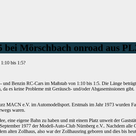
:5 bei Mörschbach onroad aus P
1:10 bis 1:5?
tro- und Benzin RC-Cars im Maßstab von 1:10 bis 1:5. Die Länge beträg
 da es keine Probleme mit Geräusch- und/oder Abgasemissionen gibt. D
 kurz MACN e.V. im Automodellsport. Erstmals im Jahr 1973 wurden F
erwegs waren.
e, eine eigene Bahn zu haben und mit einem Platz unweit der Gaststä
.September 1977 der Modell-Auto-Club Nürnberg e.V.. Nachdem alle
em alten Zollhaus, also war der Zollhausring geboren und dies bis heut