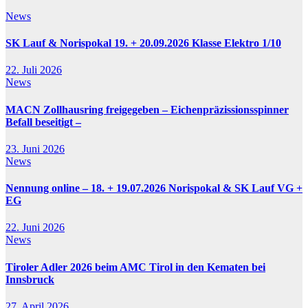
News
SK Lauf & Norispokal 19. + 20.09.2026 Klasse Elektro 1/10
22. Juli 2026
News
MACN Zollhausring freigegeben – Eichenpräzissionsspinner
Befall beseitigt –
23. Juni 2026
News
Nennung online – 18. + 19.07.2026 Norispokal & SK Lauf VG +
EG
22. Juni 2026
News
Tiroler Adler 2026 beim AMC Tirol in den Kematen bei
Innsbruck
27. April 2026