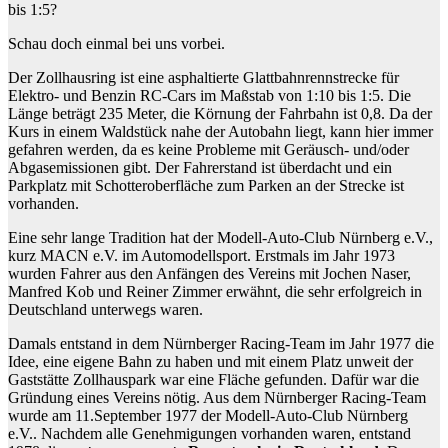
bis 1:5?
Schau doch einmal bei uns vorbei.
Der Zollhausring ist eine asphaltierte Glattbahnrennstrecke für
Elektro- und Benzin RC-Cars im Maßstab von 1:10 bis 1:5. Die
Länge beträgt 235 Meter, die Körnung der Fahrbahn ist 0,8. Da der
Kurs in einem Waldstück nahe der Autobahn liegt, kann hier immer
gefahren werden, da es keine Probleme mit Geräusch- und/oder
Abgasemissionen gibt. Der Fahrerstand ist überdacht und ein
Parkplatz mit Schotteroberfläche zum Parken an der Strecke ist
vorhanden.
Eine sehr lange Tradition hat der Modell-Auto-Club Nürnberg e.V.,
kurz MACN e.V. im Automodellsport. Erstmals im Jahr 1973
wurden Fahrer aus den Anfängen des Vereins mit Jochen Naser,
Manfred Kob und Reiner Zimmer erwähnt, die sehr erfolgreich in
Deutschland unterwegs waren.
Damals entstand in dem Nürnberger Racing-Team im Jahr 1977 die
Idee, eine eigene Bahn zu haben und mit einem Platz unweit der
Gaststätte Zollhauspark war eine Fläche gefunden. Dafür war die
Gründung eines Vereins nötig. Aus dem Nürnberger Racing-Team
wurde am 11.September 1977 der Modell-Auto-Club Nürnberg
e.V.. Nachdem alle Genehmigungen vorhanden waren, entstand