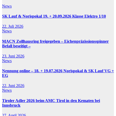
News
SK Lauf & Norispokal 19. + 20.09.2026 Klasse Elektro 1/10
22. Juli 2026
News
MACN Zollhausring freigegeben – Eichenpräzissionsspinner
Befall beseitigt –
23. Juni 2026
News
Nennung online – 18. + 19.07.2026 Norispokal & SK Lauf VG +
EG
22. Juni 2026
News
Tiroler Adler 2026 beim AMC Tirol in den Kematen bei
Innsbruck
27. April 2026