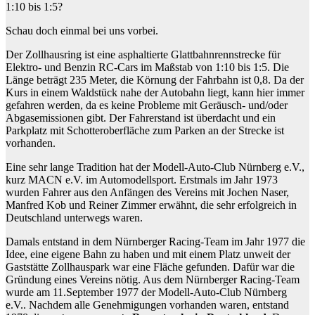
1:10 bis 1:5?
Schau doch einmal bei uns vorbei.
Der Zollhausring ist eine asphaltierte Glattbahnrennstrecke für
Elektro- und Benzin RC-Cars im Maßstab von 1:10 bis 1:5. Die
Länge beträgt 235 Meter, die Körnung der Fahrbahn ist 0,8. Da der
Kurs in einem Waldstück nahe der Autobahn liegt, kann hier immer
gefahren werden, da es keine Probleme mit Geräusch- und/oder
Abgasemissionen gibt. Der Fahrerstand ist überdacht und ein
Parkplatz mit Schotteroberfläche zum Parken an der Strecke ist
vorhanden.
Eine sehr lange Tradition hat der Modell-Auto-Club Nürnberg e.V.,
kurz MACN e.V. im Automodellsport. Erstmals im Jahr 1973
wurden Fahrer aus den Anfängen des Vereins mit Jochen Naser,
Manfred Kob und Reiner Zimmer erwähnt, die sehr erfolgreich in
Deutschland unterwegs waren.
Damals entstand in dem Nürnberger Racing-Team im Jahr 1977 die
Idee, eine eigene Bahn zu haben und mit einem Platz unweit der
Gaststätte Zollhauspark war eine Fläche gefunden. Dafür war die
Gründung eines Vereins nötig. Aus dem Nürnberger Racing-Team
wurde am 11.September 1977 der Modell-Auto-Club Nürnberg
e.V.. Nachdem alle Genehmigungen vorhanden waren, entstand