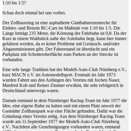
1:10 bis 1:5?
Schau doch einmal bei uns vorbei.
Der Zollhausring ist eine asphaltierte Glattbahnrennstrecke für
Elektro- und Benzin RC-Cars im Maßstab von 1:10 bis 1:5. Die
Länge beträgt 235 Meter, die Körnung der Fahrbahn ist 0,8. Da der
Kurs in einem Waldstück nahe der Autobahn liegt, kann hier immer
gefahren werden, da es keine Probleme mit Geräusch- und/oder
Abgasemissionen gibt. Der Fahrerstand ist überdacht und ein
Parkplatz mit Schotteroberfläche zum Parken an der Strecke ist
vorhanden.
Eine sehr lange Tradition hat der Modell-Auto-Club Nürnberg e.V.,
kurz MACN e.V. im Automodellsport. Erstmals im Jahr 1973
wurden Fahrer aus den Anfängen des Vereins mit Jochen Naser,
Manfred Kob und Reiner Zimmer erwähnt, die sehr erfolgreich in
Deutschland unterwegs waren.
Damals entstand in dem Nürnberger Racing-Team im Jahr 1977 die
Idee, eine eigene Bahn zu haben und mit einem Platz unweit der
Gaststätte Zollhauspark war eine Fläche gefunden. Dafür war die
Gründung eines Vereins nötig. Aus dem Nürnberger Racing-Team
wurde am 11.September 1977 der Modell-Auto-Club Nürnberg
e.V.. Nachdem alle Genehmigungen vorhanden waren, entstand