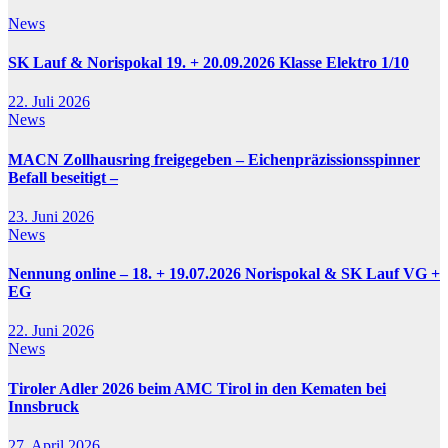
News
SK Lauf & Norispokal 19. + 20.09.2026 Klasse Elektro 1/10
22. Juli 2026
News
MACN Zollhausring freigegeben – Eichenpräzissionsspinner
Befall beseitigt –
23. Juni 2026
News
Nennung online – 18. + 19.07.2026 Norispokal & SK Lauf VG +
EG
22. Juni 2026
News
Tiroler Adler 2026 beim AMC Tirol in den Kematen bei
Innsbruck
27. April 2026