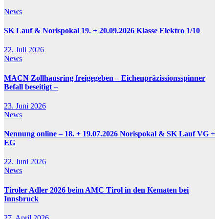
News
SK Lauf & Norispokal 19. + 20.09.2026 Klasse Elektro 1/10
22. Juli 2026
News
MACN Zollhausring freigegeben – Eichenpräzissionsspinner
Befall beseitigt –
23. Juni 2026
News
Nennung online – 18. + 19.07.2026 Norispokal & SK Lauf VG +
EG
22. Juni 2026
News
Tiroler Adler 2026 beim AMC Tirol in den Kematen bei
Innsbruck
27. April 2026