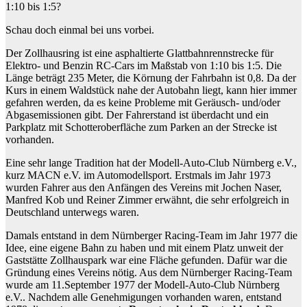
1:10 bis 1:5?
Schau doch einmal bei uns vorbei.
Der Zollhausring ist eine asphaltierte Glattbahnrennstrecke für
Elektro- und Benzin RC-Cars im Maßstab von 1:10 bis 1:5. Die
Länge beträgt 235 Meter, die Körnung der Fahrbahn ist 0,8. Da der
Kurs in einem Waldstück nahe der Autobahn liegt, kann hier immer
gefahren werden, da es keine Probleme mit Geräusch- und/oder
Abgasemissionen gibt. Der Fahrerstand ist überdacht und ein
Parkplatz mit Schotteroberfläche zum Parken an der Strecke ist
vorhanden.
Eine sehr lange Tradition hat der Modell-Auto-Club Nürnberg e.V.,
kurz MACN e.V. im Automodellsport. Erstmals im Jahr 1973
wurden Fahrer aus den Anfängen des Vereins mit Jochen Naser,
Manfred Kob und Reiner Zimmer erwähnt, die sehr erfolgreich in
Deutschland unterwegs waren.
Damals entstand in dem Nürnberger Racing-Team im Jahr 1977 die
Idee, eine eigene Bahn zu haben und mit einem Platz unweit der
Gaststätte Zollhauspark war eine Fläche gefunden. Dafür war die
Gründung eines Vereins nötig. Aus dem Nürnberger Racing-Team
wurde am 11.September 1977 der Modell-Auto-Club Nürnberg
e.V.. Nachdem alle Genehmigungen vorhanden waren, entstand