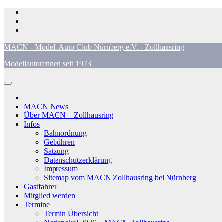
Zum
Inhalt
springen
MACN - Modell Auto Club Nürnberg e.V. - Zollhausring
Modellautorennen seit 1973
MACN News
Über MACN – Zollhausring
Infos
Bahnordnung
Gebühren
Satzung
Datenschutzerklärung
Impressum
Sitemap vom MACN Zollhausring bei Nürnberg
Gastfahrer
Mitglied werden
Termine
Termin Übersicht