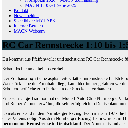
Norispokal 2026 – MACN Zollhausring
MACN 1:10 GT Serie 2025
Kontakt
News melden
Speedhive / MYLAPS
Interner Bereich
MACN Webcam
RC Car Rennstrecke 1:10 bis 1:
Du kommst aus Pfaffenweiler und suchst eine RC Car Rennstrecke für
Schau doch einmal bei uns vorbei.
Der Zollhausring ist eine asphaltierte Glattbahnrennstrecke für Elek
Waldstück nahe der Autobahn liegt, kann hier immer gefahren werden,
Schotteroberfläche zum Parken an der Strecke ist vorhanden.
Eine sehr lange Tradition hat der Modell-Auto-Club Nürnberg e.V.,
und Reiner Zimmer erwähnt, die sehr erfolgreich in Deutschland unt
Damals entstand in dem Nürnberger Racing-Team im Jahr 1977 die Ide
eines Vereins nötig. Aus dem Nürnberger Racing-Team wurde am 11
permanente Rennstrecke in Deutschland
. Der Name entstand aus d