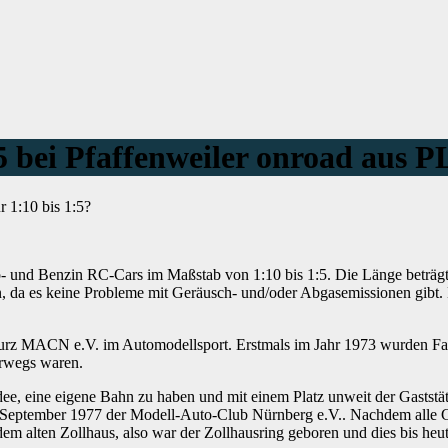
5 bei Pfaffenweiler onroad aus 
 1:10 bis 1:5?
tro- und Benzin RC-Cars im Maßstab von 1:10 bis 1:5. Die Länge beträg
 da es keine Probleme mit Geräusch- und/oder Abgasemissionen gibt. D
 kurz MACN e.V. im Automodellsport. Erstmals im Jahr 1973 wurden F
erwegs waren.
e, eine eigene Bahn zu haben und mit einem Platz unweit der Gaststä
.September 1977 der Modell-Auto-Club Nürnberg e.V.. Nachdem alle
em alten Zollhaus, also war der Zollhausring geboren und dies bis heut