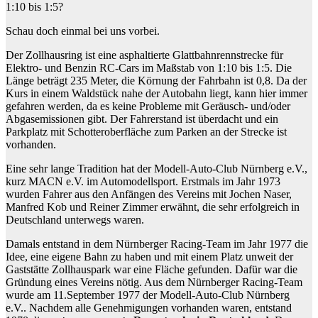
1:10 bis 1:5?
Schau doch einmal bei uns vorbei.
Der Zollhausring ist eine asphaltierte Glattbahnrennstrecke für
Elektro- und Benzin RC-Cars im Maßstab von 1:10 bis 1:5. Die
Länge beträgt 235 Meter, die Körnung der Fahrbahn ist 0,8. Da der
Kurs in einem Waldstück nahe der Autobahn liegt, kann hier immer
gefahren werden, da es keine Probleme mit Geräusch- und/oder
Abgasemissionen gibt. Der Fahrerstand ist überdacht und ein
Parkplatz mit Schotteroberfläche zum Parken an der Strecke ist
vorhanden.
Eine sehr lange Tradition hat der Modell-Auto-Club Nürnberg e.V.,
kurz MACN e.V. im Automodellsport. Erstmals im Jahr 1973
wurden Fahrer aus den Anfängen des Vereins mit Jochen Naser,
Manfred Kob und Reiner Zimmer erwähnt, die sehr erfolgreich in
Deutschland unterwegs waren.
Damals entstand in dem Nürnberger Racing-Team im Jahr 1977 die
Idee, eine eigene Bahn zu haben und mit einem Platz unweit der
Gaststätte Zollhauspark war eine Fläche gefunden. Dafür war die
Gründung eines Vereins nötig. Aus dem Nürnberger Racing-Team
wurde am 11.September 1977 der Modell-Auto-Club Nürnberg
e.V.. Nachdem alle Genehmigungen vorhanden waren, entstand