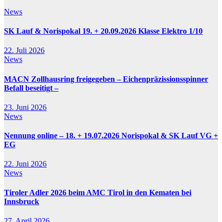
News
SK Lauf & Norispokal 19. + 20.09.2026 Klasse Elektro 1/10
22. Juli 2026
News
MACN Zollhausring freigegeben – Eichenpräzissionsspinner
Befall beseitigt –
23. Juni 2026
News
Nennung online – 18. + 19.07.2026 Norispokal & SK Lauf VG +
EG
22. Juni 2026
News
Tiroler Adler 2026 beim AMC Tirol in den Kematen bei
Innsbruck
27. April 2026