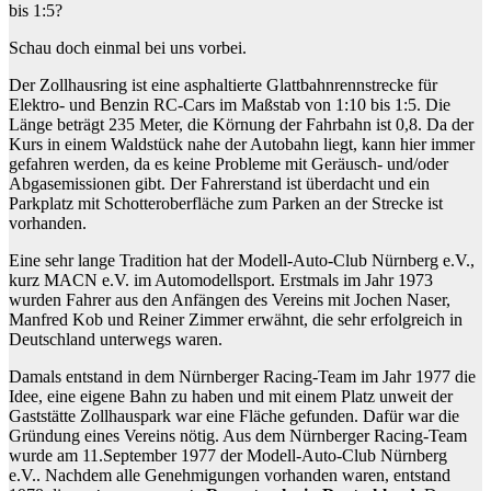
bis 1:5?
Schau doch einmal bei uns vorbei.
Der Zollhausring ist eine asphaltierte Glattbahnrennstrecke für
Elektro- und Benzin RC-Cars im Maßstab von 1:10 bis 1:5. Die
Länge beträgt 235 Meter, die Körnung der Fahrbahn ist 0,8. Da der
Kurs in einem Waldstück nahe der Autobahn liegt, kann hier immer
gefahren werden, da es keine Probleme mit Geräusch- und/oder
Abgasemissionen gibt. Der Fahrerstand ist überdacht und ein
Parkplatz mit Schotteroberfläche zum Parken an der Strecke ist
vorhanden.
Eine sehr lange Tradition hat der Modell-Auto-Club Nürnberg e.V.,
kurz MACN e.V. im Automodellsport. Erstmals im Jahr 1973
wurden Fahrer aus den Anfängen des Vereins mit Jochen Naser,
Manfred Kob und Reiner Zimmer erwähnt, die sehr erfolgreich in
Deutschland unterwegs waren.
Damals entstand in dem Nürnberger Racing-Team im Jahr 1977 die
Idee, eine eigene Bahn zu haben und mit einem Platz unweit der
Gaststätte Zollhauspark war eine Fläche gefunden. Dafür war die
Gründung eines Vereins nötig. Aus dem Nürnberger Racing-Team
wurde am 11.September 1977 der Modell-Auto-Club Nürnberg
e.V.. Nachdem alle Genehmigungen vorhanden waren, entstand