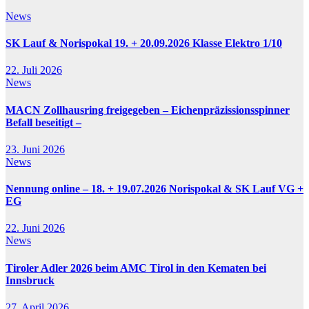
News
SK Lauf & Norispokal 19. + 20.09.2026 Klasse Elektro 1/10
22. Juli 2026
News
MACN Zollhausring freigegeben – Eichenpräzissionsspinner
Befall beseitigt –
23. Juni 2026
News
Nennung online – 18. + 19.07.2026 Norispokal & SK Lauf VG +
EG
22. Juni 2026
News
Tiroler Adler 2026 beim AMC Tirol in den Kematen bei
Innsbruck
27. April 2026