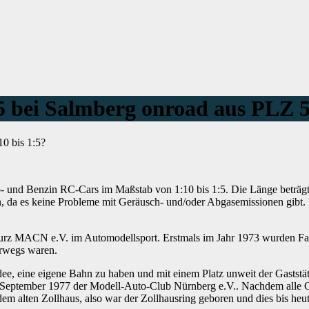
:5 bei Salmberg onroad aus PLZ 
0 bis 1:5?
tro- und Benzin RC-Cars im Maßstab von 1:10 bis 1:5. Die Länge beträg
 da es keine Probleme mit Geräusch- und/oder Abgasemissionen gibt. D
 kurz MACN e.V. im Automodellsport. Erstmals im Jahr 1973 wurden F
erwegs waren.
e, eine eigene Bahn zu haben und mit einem Platz unweit der Gaststä
.September 1977 der Modell-Auto-Club Nürnberg e.V.. Nachdem alle
em alten Zollhaus, also war der Zollhausring geboren und dies bis heut