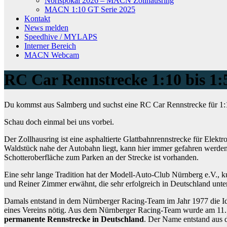
Norispokal 2026 – MACN Zollhausring
MACN 1:10 GT Serie 2025
Kontakt
News melden
Speedhive / MYLAPS
Interner Bereich
MACN Webcam
RC Car Rennstrecke 1:10 bis 1
Du kommst aus Salmberg und suchst eine RC Car Rennstrecke für 1:1
Schau doch einmal bei uns vorbei.
Der Zollhausring ist eine asphaltierte Glattbahnrennstrecke für Elek
Waldstück nahe der Autobahn liegt, kann hier immer gefahren werden,
Schotteroberfläche zum Parken an der Strecke ist vorhanden.
Eine sehr lange Tradition hat der Modell-Auto-Club Nürnberg e.V.,
und Reiner Zimmer erwähnt, die sehr erfolgreich in Deutschland unt
Damals entstand in dem Nürnberger Racing-Team im Jahr 1977 die Ide
eines Vereins nötig. Aus dem Nürnberger Racing-Team wurde am 11
permanente Rennstrecke in Deutschland
. Der Name entstand aus d