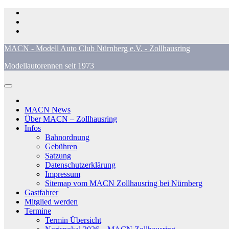
Zum
Inhalt
springen
MACN - Modell Auto Club Nürnberg e.V. - Zollhausring
Modellautorennen seit 1973
MACN News
Über MACN – Zollhausring
Infos
Bahnordnung
Gebühren
Satzung
Datenschutzerklärung
Impressum
Sitemap vom MACN Zollhausring bei Nürnberg
Gastfahrer
Mitglied werden
Termine
Termin Übersicht