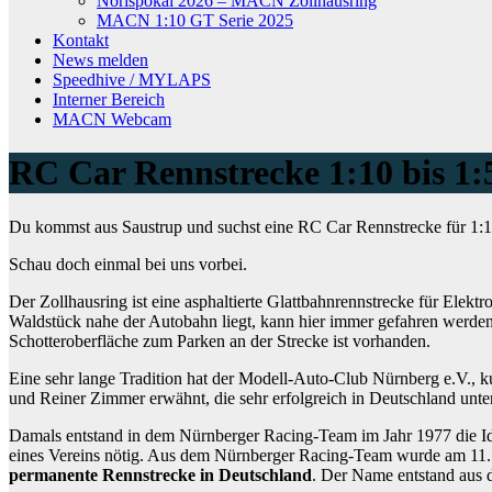
Norispokal 2026 – MACN Zollhausring
MACN 1:10 GT Serie 2025
Kontakt
News melden
Speedhive / MYLAPS
Interner Bereich
MACN Webcam
RC Car Rennstrecke 1:10 bis 1:
Du kommst aus Saustrup und suchst eine RC Car Rennstrecke für 1:1
Schau doch einmal bei uns vorbei.
Der Zollhausring ist eine asphaltierte Glattbahnrennstrecke für Elek
Waldstück nahe der Autobahn liegt, kann hier immer gefahren werden,
Schotteroberfläche zum Parken an der Strecke ist vorhanden.
Eine sehr lange Tradition hat der Modell-Auto-Club Nürnberg e.V.,
und Reiner Zimmer erwähnt, die sehr erfolgreich in Deutschland unt
Damals entstand in dem Nürnberger Racing-Team im Jahr 1977 die Ide
eines Vereins nötig. Aus dem Nürnberger Racing-Team wurde am 11
permanente Rennstrecke in Deutschland
. Der Name entstand aus d