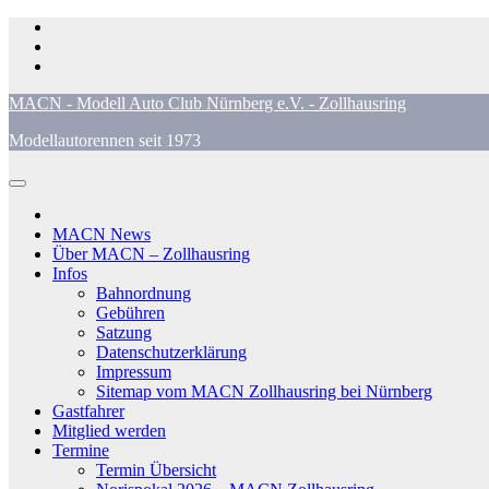
Zum
Inhalt
springen
MACN - Modell Auto Club Nürnberg e.V. - Zollhausring
Modellautorennen seit 1973
MACN News
Über MACN – Zollhausring
Infos
Bahnordnung
Gebühren
Satzung
Datenschutzerklärung
Impressum
Sitemap vom MACN Zollhausring bei Nürnberg
Gastfahrer
Mitglied werden
Termine
Termin Übersicht