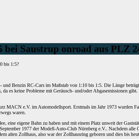
5 bei Saustrup onroad aus PLZ 
0 bis 1:5?
tro- und Benzin RC-Cars im Maßstab von 1:10 bis 1:5. Die Länge beträg
 da es keine Probleme mit Geräusch- und/oder Abgasemissionen gibt. D
 kurz MACN e.V. im Automodellsport. Erstmals im Jahr 1973 wurden F
erwegs waren.
e, eine eigene Bahn zu haben und mit einem Platz unweit der Gaststä
.September 1977 der Modell-Auto-Club Nürnberg e.V.. Nachdem alle
em alten Zollhaus, also war der Zollhausring geboren und dies bis heut