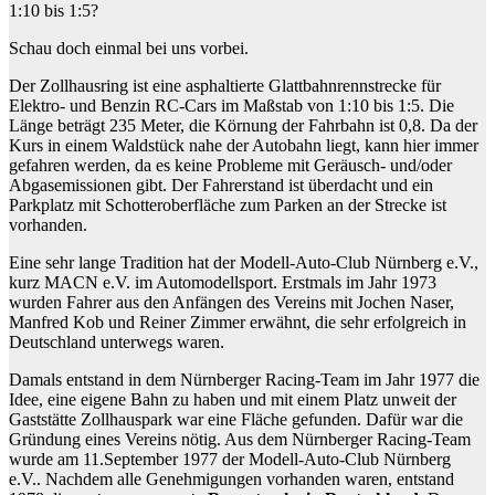
1:10 bis 1:5?
Schau doch einmal bei uns vorbei.
Der Zollhausring ist eine asphaltierte Glattbahnrennstrecke für
Elektro- und Benzin RC-Cars im Maßstab von 1:10 bis 1:5. Die
Länge beträgt 235 Meter, die Körnung der Fahrbahn ist 0,8. Da der
Kurs in einem Waldstück nahe der Autobahn liegt, kann hier immer
gefahren werden, da es keine Probleme mit Geräusch- und/oder
Abgasemissionen gibt. Der Fahrerstand ist überdacht und ein
Parkplatz mit Schotteroberfläche zum Parken an der Strecke ist
vorhanden.
Eine sehr lange Tradition hat der Modell-Auto-Club Nürnberg e.V.,
kurz MACN e.V. im Automodellsport. Erstmals im Jahr 1973
wurden Fahrer aus den Anfängen des Vereins mit Jochen Naser,
Manfred Kob und Reiner Zimmer erwähnt, die sehr erfolgreich in
Deutschland unterwegs waren.
Damals entstand in dem Nürnberger Racing-Team im Jahr 1977 die
Idee, eine eigene Bahn zu haben und mit einem Platz unweit der
Gaststätte Zollhauspark war eine Fläche gefunden. Dafür war die
Gründung eines Vereins nötig. Aus dem Nürnberger Racing-Team
wurde am 11.September 1977 der Modell-Auto-Club Nürnberg
e.V.. Nachdem alle Genehmigungen vorhanden waren, entstand