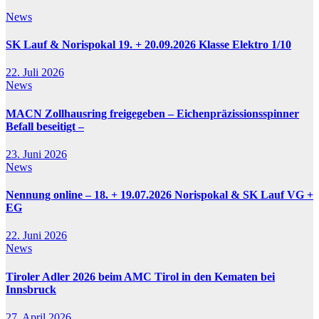
News
SK Lauf & Norispokal 19. + 20.09.2026 Klasse Elektro 1/10
22. Juli 2026
News
MACN Zollhausring freigegeben – Eichenpräzissionsspinner
Befall beseitigt –
23. Juni 2026
News
Nennung online – 18. + 19.07.2026 Norispokal & SK Lauf VG +
EG
22. Juni 2026
News
Tiroler Adler 2026 beim AMC Tirol in den Kematen bei
Innsbruck
27. April 2026