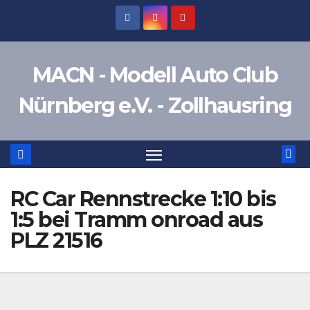
Zum
Inhalt
springen
MACN - Modell Auto Club
Nürnberg e.V. - Zollhausring
RC Car Rennstrecke 1:10 bis
1:5 bei Tramm onroad aus
PLZ 21516