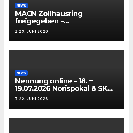
NEWS
MACN Zollhausring
freigegeben –
Eichenpräzissionsspinner
23. JUNI 2026
Befall beseitigt –
NEWS
Nennung online – 18. +
19.07.2026 Norispokal & SK
Lauf VG + EG
22. JUNI 2026