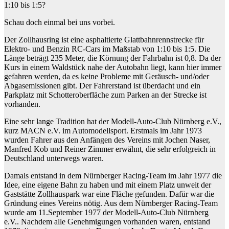
1:10 bis 1:5?
Schau doch einmal bei uns vorbei.
Der Zollhausring ist eine asphaltierte Glattbahnrennstrecke für
Elektro- und Benzin RC-Cars im Maßstab von 1:10 bis 1:5. Die
Länge beträgt 235 Meter, die Körnung der Fahrbahn ist 0,8. Da der
Kurs in einem Waldstück nahe der Autobahn liegt, kann hier immer
gefahren werden, da es keine Probleme mit Geräusch- und/oder
Abgasemissionen gibt. Der Fahrerstand ist überdacht und ein
Parkplatz mit Schotteroberfläche zum Parken an der Strecke ist
vorhanden.
Eine sehr lange Tradition hat der Modell-Auto-Club Nürnberg e.V.,
kurz MACN e.V. im Automodellsport. Erstmals im Jahr 1973
wurden Fahrer aus den Anfängen des Vereins mit Jochen Naser,
Manfred Kob und Reiner Zimmer erwähnt, die sehr erfolgreich in
Deutschland unterwegs waren.
Damals entstand in dem Nürnberger Racing-Team im Jahr 1977 die
Idee, eine eigene Bahn zu haben und mit einem Platz unweit der
Gaststätte Zollhauspark war eine Fläche gefunden. Dafür war die
Gründung eines Vereins nötig. Aus dem Nürnberger Racing-Team
wurde am 11.September 1977 der Modell-Auto-Club Nürnberg
e.V.. Nachdem alle Genehmigungen vorhanden waren, entstand