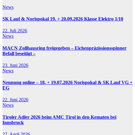
News
SK Lauf & Norispokal 19. + 20.09.2026 Klasse Elektro 1/10
22. Juli 2026
News
MACN Zollhausring freigegeben – Eichenpräzissionsspinner
Befall beseitigt –
23. Juni 2026
News
Nennung online – 18. + 19.07.2026 Norispokal & SK Lauf VG +
EG
22. Juni 2026
News
Tiroler Adler 2026 beim AMC Tirol in den Kematen bei
Innsbruck
27. April 2026