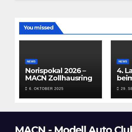
You missed
NEWS
NEWS
Norispokal 2026 –
4. L
MACN Zollhausring
beim
Inn
6. OKTOBER 2025
29. 
(Kem
bis 
MACN - Modell Auto Clu