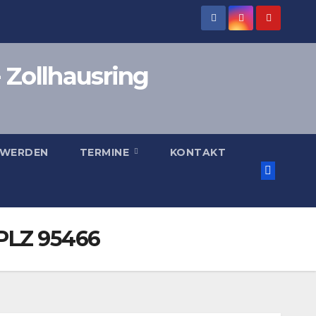
 Zollhausring
 WERDEN
TERMINE
KONTAKT
 PLZ 95466