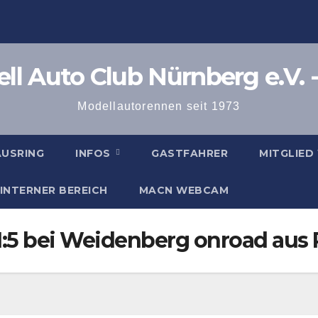
l Auto Club Nürnberg e.V. -
Modellautorennen seit 1973
AUSRING
INFOS
GASTFAHRER
MITGLIED
INTERNER BEREICH
MACN WEBCAM
 1:5 bei Weidenberg onroad aus