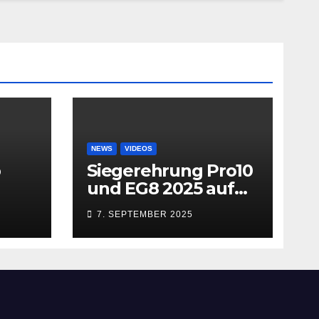
NEWS
VIDEOS
b
Siegerehrung Pro10
und EG8 2025 auf
dem MACN
7. SEPTEMBER 2025
Zollhausring