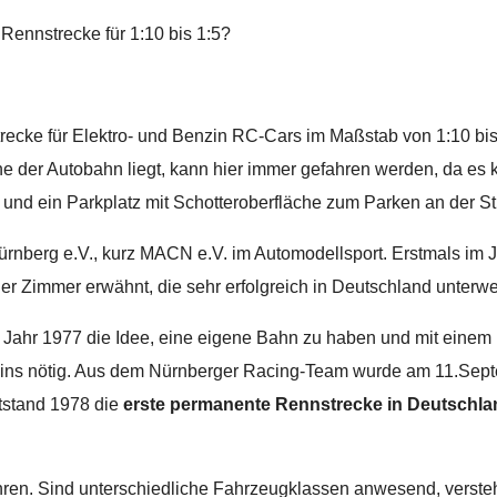
ennstrecke für 1:10 bis 1:5?
strecke für Elektro- und Benzin RC-Cars im Maßstab von 1:10 bis
he der Autobahn liegt, kann hier immer gefahren werden, da es
 und ein Parkplatz mit Schotteroberfläche zum Parken an der St
Nürnberg e.V., kurz MACN e.V. im Automodellsport. Erstmals i
er Zimmer erwähnt, die sehr erfolgreich in Deutschland unterw
ahr 1977 die Idee, eine eigene Bahn zu haben und mit einem P
eins nötig. Aus dem Nürnberger Racing-Team wurde am 11.Sept
stand 1978 die
erste permanente Rennstrecke in Deutschla
ren. Sind unterschiedliche Fahrzeugklassen anwesend, versteht