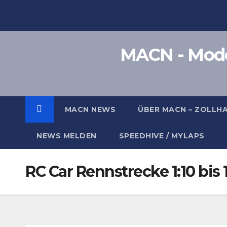
Zum
Inhalt
springen
MACN - Model
MACN NEWS
ÜBER MACN – ZOLLH
NEWS MELDEN
SPEEDHIVE / MYLAPS
RC Car Rennstrecke 1:10 bis