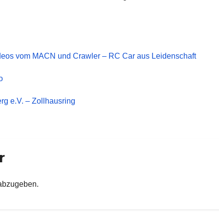
ideos vom MACN und Crawler – RC Car aus Leidenschaft
o
g e.V. – Zollhausring
r
abzugeben.