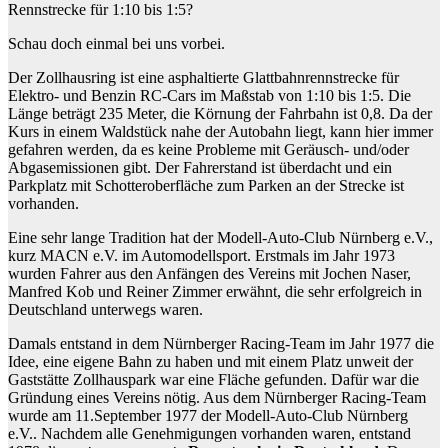
Rennstrecke für 1:10 bis 1:5?
Schau doch einmal bei uns vorbei.
Der Zollhausring ist eine asphaltierte Glattbahnrennstrecke für
Elektro- und Benzin RC-Cars im Maßstab von 1:10 bis 1:5. Die
Länge beträgt 235 Meter, die Körnung der Fahrbahn ist 0,8. Da der
Kurs in einem Waldstück nahe der Autobahn liegt, kann hier immer
gefahren werden, da es keine Probleme mit Geräusch- und/oder
Abgasemissionen gibt. Der Fahrerstand ist überdacht und ein
Parkplatz mit Schotteroberfläche zum Parken an der Strecke ist
vorhanden.
Eine sehr lange Tradition hat der Modell-Auto-Club Nürnberg e.V.,
kurz MACN e.V. im Automodellsport. Erstmals im Jahr 1973
wurden Fahrer aus den Anfängen des Vereins mit Jochen Naser,
Manfred Kob und Reiner Zimmer erwähnt, die sehr erfolgreich in
Deutschland unterwegs waren.
Damals entstand in dem Nürnberger Racing-Team im Jahr 1977 die
Idee, eine eigene Bahn zu haben und mit einem Platz unweit der
Gaststätte Zollhauspark war eine Fläche gefunden. Dafür war die
Gründung eines Vereins nötig. Aus dem Nürnberger Racing-Team
wurde am 11.September 1977 der Modell-Auto-Club Nürnberg
e.V.. Nachdem alle Genehmigungen vorhanden waren, entstand