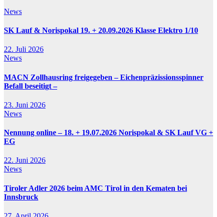
News
SK Lauf & Norispokal 19. + 20.09.2026 Klasse Elektro 1/10
22. Juli 2026
News
MACN Zollhausring freigegeben – Eichenpräzissionsspinner
Befall beseitigt –
23. Juni 2026
News
Nennung online – 18. + 19.07.2026 Norispokal & SK Lauf VG +
EG
22. Juni 2026
News
Tiroler Adler 2026 beim AMC Tirol in den Kematen bei
Innsbruck
27. April 2026