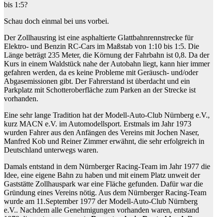
bis 1:5?
Schau doch einmal bei uns vorbei.
Der Zollhausring ist eine asphaltierte Glattbahnrennstrecke für
Elektro- und Benzin RC-Cars im Maßstab von 1:10 bis 1:5. Die
Länge beträgt 235 Meter, die Körnung der Fahrbahn ist 0,8. Da der
Kurs in einem Waldstück nahe der Autobahn liegt, kann hier immer
gefahren werden, da es keine Probleme mit Geräusch- und/oder
Abgasemissionen gibt. Der Fahrerstand ist überdacht und ein
Parkplatz mit Schotteroberfläche zum Parken an der Strecke ist
vorhanden.
Eine sehr lange Tradition hat der Modell-Auto-Club Nürnberg e.V.,
kurz MACN e.V. im Automodellsport. Erstmals im Jahr 1973
wurden Fahrer aus den Anfängen des Vereins mit Jochen Naser,
Manfred Kob und Reiner Zimmer erwähnt, die sehr erfolgreich in
Deutschland unterwegs waren.
Damals entstand in dem Nürnberger Racing-Team im Jahr 1977 die
Idee, eine eigene Bahn zu haben und mit einem Platz unweit der
Gaststätte Zollhauspark war eine Fläche gefunden. Dafür war die
Gründung eines Vereins nötig. Aus dem Nürnberger Racing-Team
wurde am 11.September 1977 der Modell-Auto-Club Nürnberg
e.V.. Nachdem alle Genehmigungen vorhanden waren, entstand