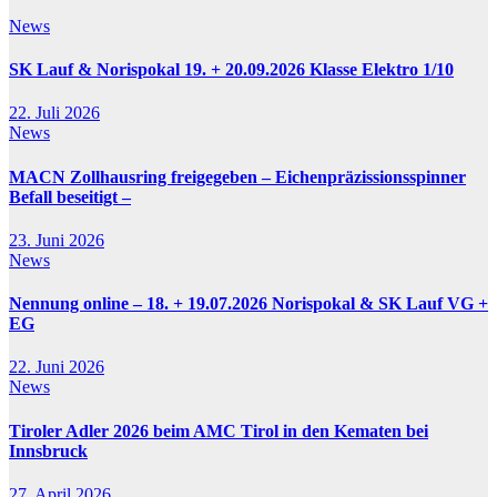
News
SK Lauf & Norispokal 19. + 20.09.2026 Klasse Elektro 1/10
22. Juli 2026
News
MACN Zollhausring freigegeben – Eichenpräzissionsspinner
Befall beseitigt –
23. Juni 2026
News
Nennung online – 18. + 19.07.2026 Norispokal & SK Lauf VG +
EG
22. Juni 2026
News
Tiroler Adler 2026 beim AMC Tirol in den Kematen bei
Innsbruck
27. April 2026