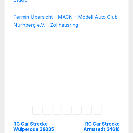
Studio
Termin Übersicht – MACN – Modell Auto Club
Nürnberg e.V. – Zollhausring
RC Car Strecke
RC Car Strecke
Beitragsnavigation
Wülperode 38835
Armstedt 24616