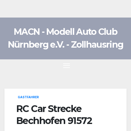
Zum
Inhalt
springen
MACN - Modell Auto Club
Nürnberg e.V. - Zollhausring
GASTFAHRER
RC Car Strecke
Bechhofen 91572