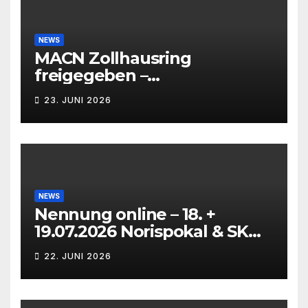
NEWS
MACN Zollhausring
freigegeben –
Eichenpräzissionsspinner
23. JUNI 2026
Befall beseitigt –
NEWS
Nennung online – 18. +
19.07.2026 Norispokal & SK
Lauf VG + EG
22. JUNI 2026