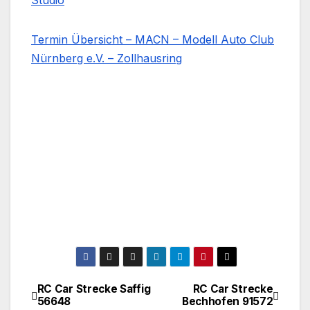
Studio
Termin Übersicht – MACN – Modell Auto Club
Nürnberg e.V. – Zollhausring
RC Car Strecke Saffig
RC Car Strecke
Beitragsnavigation
56648
Bechhofen 91572