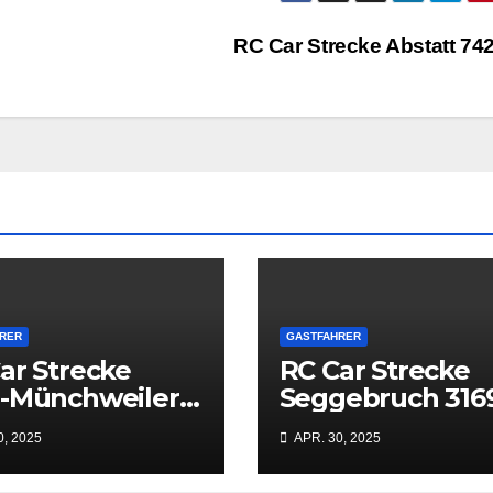
RC Car Strecke Abstatt 74
RER
GASTFAHRER
ar Strecke
RC Car Strecke
n-Münchweiler
Seggebruch 316
07
0, 2025
APR. 30, 2025