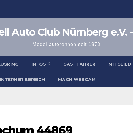
l Auto Club Nürnberg e.V. -
Modellautorennen seit 1973
AUSRING
INFOS
GASTFAHRER
MITGLIED
INTERNER BEREICH
MACN WEBCAM
Bochum 44869