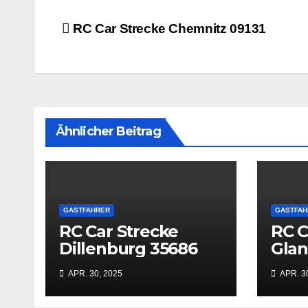
Beitrags-
RC Car Strecke Chemnitz 09131
Navigation
Ähnlicher Beitrag
GASTFAHRER
GASTFAH
RC Car Strecke
RC C
Dillenburg 35686
Gla
669
APR. 30, 2025
APR. 3