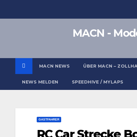
Zum
Inhalt
springen
MACN - Model
MACN NEWS
ÜBER MACN – ZOLLH
NEWS MELDEN
SPEEDHIVE / MYLAPS
GASTFAHRER
RC Car Strecke 