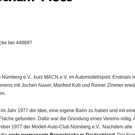
cke bei 44869?
b Nürnberg e.V., kurz MACN e.V. im Automodellsport. Erstmals 
ereins mit Jochen Naser, Manfred Kob und Reiner Zimmer erwä
en.
m Jahr 1977 die Idee, eine eigene Bahn zu haben und mit ein
 Fläche gefunden. Dafür war die Gründung eines Vereins nötig.
ber 1977 der Modell-Auto-Club Nürnberg e.V.. Nachdem alle
 die
erste permanente Rennstrecke in Deutschland
. Der Na