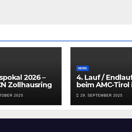
NEWS
spokal 2026 –
4. Lauf / Endlau
N Zollhausring
beim AMC-Tirol 
Innsbruck
KTOBER 2025
29. SEPTEMBER 2025
(Kematen) vom 
bis 28.09.2025